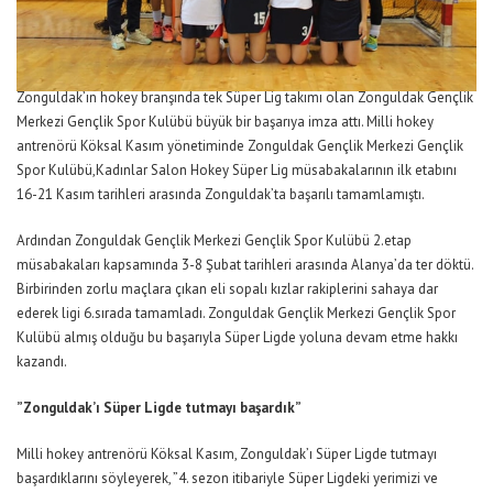
Zonguldak’ın hokey branşında tek Süper Lig takımı olan Zonguldak Gençlik
Merkezi Gençlik Spor Kulübü büyük bir başarıya imza attı. Milli hokey
antrenörü Köksal Kasım yönetiminde Zonguldak Gençlik Merkezi Gençlik
Spor Kulübü,Kadınlar Salon Hokey Süper Lig müsabakalarının ilk etabını
16-21 Kasım tarihleri arasında Zonguldak’ta başarılı tamamlamıştı.
Ardından Zonguldak Gençlik Merkezi Gençlik Spor Kulübü 2.etap
müsabakaları kapsamında 3-8 Şubat tarihleri arasında Alanya’da ter döktü.
Birbirinden zorlu maçlara çıkan eli sopalı kızlar rakiplerini sahaya dar
ederek ligi 6.sırada tamamladı. Zonguldak Gençlik Merkezi Gençlik Spor
Kulübü almış olduğu bu başarıyla Süper Ligde yoluna devam etme hakkı
kazandı.
”Zonguldak’ı Süper Ligde tutmayı başardık”
Milli hokey antrenörü Köksal Kasım, Zonguldak’ı Süper Ligde tutmayı
başardıklarını söyleyerek, ”4. sezon itibariyle Süper Ligdeki yerimizi ve