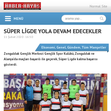
Normal Site
MENÜ
SÜPER LİGDE YOLA DEVAM EDECEKLER
11 Şubat 2020 -
16:50
Ekonomi
,
Genel
,
Gündem
,
Tüm Manşetler
Zonguldak Gençlik Merkezi Gençlik Spor Kulübü, Zonguldak ve
Alanya’da maçları başarılı ile geçerek, Süper Ligde kalma başarısı
gösterdi.