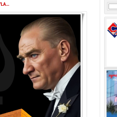
YLA…
Arama