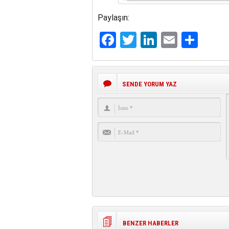
Paylaşın:
Facebook
Twitter
LinkedIn
Email
Sha
SENDE YORUM YAZ
BENZER HABERLER