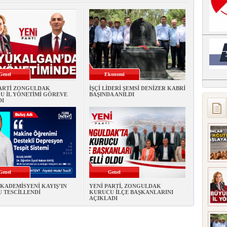
Genel
Ekonomi
PARTİ ZONGULDAK
İŞÇİ LİDERİ ŞEMSİ DENİZER KABRİ
U İL YÖNETİMİ GÖREVE
BAŞINDA ANILDI
DI
Genel
Genel
KADEMİSYENİ KAYIŞ’IN
YENİ PARTİ, ZONGULDAK
 TESCİLLENDİ
KURUCU İLÇE BAŞKANLARINI
AÇIKLADI