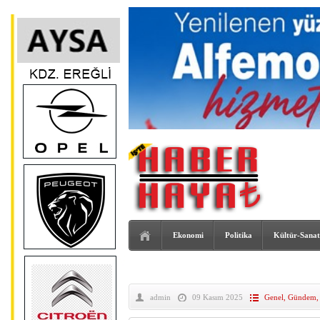
Ekonomi
Politika
Kültür-Sanat
admin
09 Kasım 2025
Genel
,
Gündem