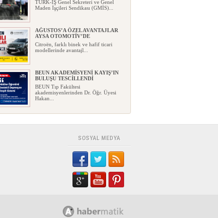
TÜRK-İŞ Genel Sekreteri ve Genel
Maden İşçileri Sendikası (GMİS)...
AĞUSTOS’A ÖZEL AVANTAJLAR
AYSA OTOMOTİV’DE
Citroën, farklı binek ve hafif ticari
modellerinde avantajl...
BEUN AKADEMİSYENİ KAYIŞ’IN
BULUŞU TESCİLLENDİ
BEUN Tıp Fakültesi
akademisyenlerinden Dr. Öğr. Üyesi
Hakan...
YENİ PARTİ, ZONGULDAK
KURUCU İLÇE BAŞKANLARINI
AÇIKLADI
Yeni Parti, Zonguldak'taki
SOSYAL MEDYA
teşkilatlanma çalışmalarında öne...
GEÇİM DERDİ İLE GELECEK
HAYALİ AYNI EVDE YAŞAYABİLİR
Mİ?
Bir ev düşünün…Mutfakta ay sonuna
kadar yetmesi gereken bir bütç...
FABA İNŞAAT: KONFOR, ŞIKLIK,
PRESTİJ
...