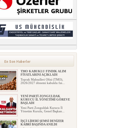
En Son Haberler
TMO KABUKLU FINDIK ALIM
FİYATLARINI AÇIKLADI
Toprak Mahsulleri Ofisi (TMO),
2026/2027 dönemi kabuklu fın...
YENİ PARTİ ZONGULDAK
KURUCU İL YÖNETİMİ GÖREVE
BAŞLADI
Yeni Parti Zonguldak Kurucu İl
Yönetim Kurulu, Genel Başkan...
İŞÇİ LİDERİ ŞEMSİ DENİZER
KABRİ BAŞINDA ANILDI