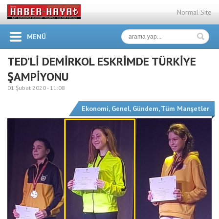
Normal Site
MENÜ
TED’Lİ DEMİRKOL ESKRİMDE TÜRKİYE
ŞAMPİYONU
01 Şubat 2020 -
11:08
Ekonomi
,
Genel
,
Gündem
,
Tüm Manşetler