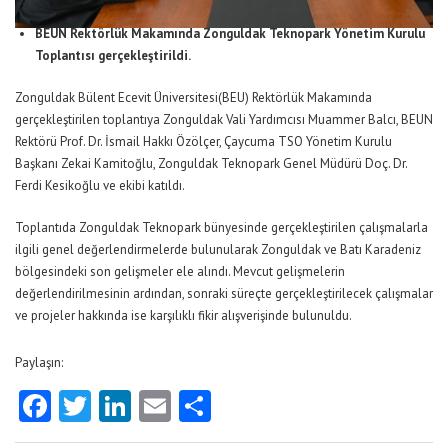
BEUN Rektörlük Makamında Zonguldak Teknopark Yönetim Kurulu
Toplantısı gerçekleştirildi.
Zonguldak Bülent Ecevit Üniversitesi(BEU) Rektörlük Makamında
gerçekleştirilen toplantıya Zonguldak Vali Yardımcısı Muammer Balcı, BEUN
Rektörü Prof. Dr. İsmail Hakkı Özölçer, Çaycuma TSO Yönetim Kurulu
Başkanı Zekai Kamitoğlu, Zonguldak Teknopark Genel Müdürü Doç. Dr.
Ferdi Kesikoğlu ve ekibi katıldı.
Toplantıda Zonguldak Teknopark bünyesinde gerçekleştirilen çalışmalarla
ilgili genel değerlendirmelerde bulunularak Zonguldak ve Batı Karadeniz
bölgesindeki son gelişmeler ele alındı. Mevcut gelişmelerin
değerlendirilmesinin ardından, sonraki süreçte gerçekleştirilecek çalışmalar
ve projeler hakkında ise karşılıklı fikir alışverişinde bulunuldu.
Paylaşın:
Facebook
Twitter
LinkedIn
Email
Share