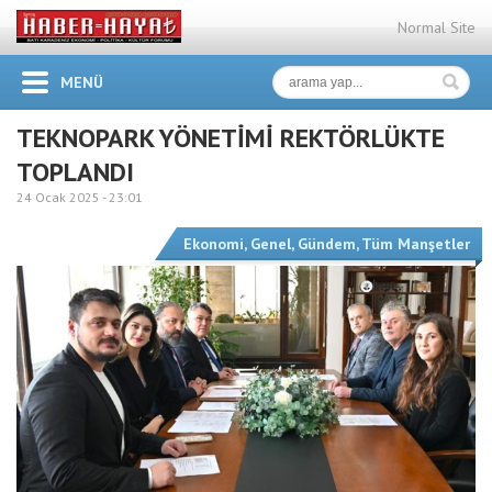
Normal Site
MENÜ
TEKNOPARK YÖNETİMİ REKTÖRLÜKTE
TOPLANDI
24 Ocak 2025 -
23:01
Ekonomi
,
Genel
,
Gündem
,
Tüm Manşetler