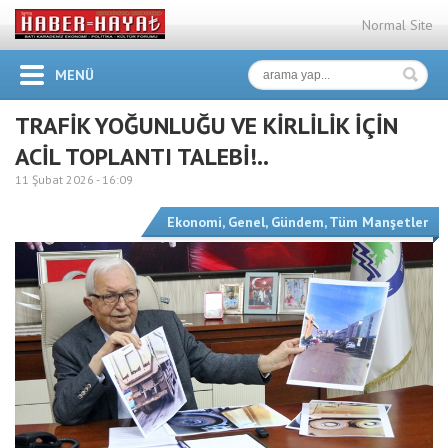
Normal Site
MENÜ
TRAFİK YOĞUNLUĞU VE KİRLİLİK İÇİN
ACİL TOPLANTI TALEBİ!..
11 Şubat 2026 -
16:09
Ekonomi
,
Genel
,
Gündem
,
Tüm Manşetler