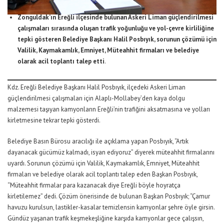
Zonguldak’ın Ereğli ilçesinde bulunan Askeri Liman güçlendirilmesi
çalışmaları sırasında oluşan trafik yoğunluğu ve yol-çevre kirliliğine
tepki gösteren Belediye Başkanı Halil Posbıyık, sorunun çözümü için
Valilik, Kaymakamlık, Emniyet, Müteahhit firmaları ve belediye
olarak acil toplantı talep e
tti
.
Kdz. Ereğli Belediye Başkanı Halil Posbıyık, ilçedeki Askeri Liman
güçlendirilmesi çalışmaları için Alaplı-Mollabey’den kaya dolgu
malzemesi taşıyan kamyonların Ereğli’nin trafiğini aksatmasına ve yolları
kirletmesine tekrar tepki gösterdi.
Belediye Basın Bürosu aracılığı ile açıklama yapan Posbıyık, “Artık
dayanacak gücümüz kalmadı, isyan ediyoruz” diyerek müteahhit firmalarını
uyardı. Sorunun çözümü için Valilik, Kaymakamlık, Emniyet, Müteahhit
firmaları ve belediye olarak acil toplantı talep eden Başkan Posbıyık,
“Müteahhit firmalar para kazanacak diye Ereğli böyle hoyratça
kirletilemez” dedi. Çözüm önerisinde de bulunan Başkan Posbıyık; “Çamur
havuzu kurulsun, lastikler-kasalar temizlensin kamyonlar şehre öyle girsin.
Gündüz yaşanan trafik keşmekeşliğine karşıda kamyonlar gece çalışsın,