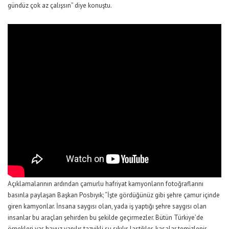
gündüz çok az çalışsın” diye konuştu.
Açıklamalarının ardından çamurlu hafriyat kamyonların fotoğraflarını
basınla paylaşan Başkan Posbıyık; “İşte gördüğünüz gibi şehre çamur içinde
giren kamyonlar. İnsana saygısı olan, yada iş yaptığı şehre saygısı olan
insanlar bu araçları şehirden bu şekilde geçirmezler. Bütün Türkiye’de
örnekleri var, havuz yapılır, tazyikli su sıkılır, lastikler-kasalar temizlenir,