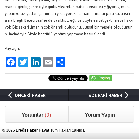
branda gerilir, şehre öyle girilir. Akşamları bütün personeli yığıyoruz, mesai
yaptırıyoruz, yolları çamurdan yıkatıyoruz. Tamam firmalar para kazansın
ama Ereğli Belediyesi’ne de yazıktır. Ereğli’ye böyle eziyet çektirmeye hakkı
yok. Biz askeri limanın çok önemli olduğunu, ulusal bir mesele olduğunun
bilincindeyiz. Bizde her türlü yardımı yapmaya hazırız” dedi.
Paylaşın:
Facebook
Twitter
LinkedIn
Email
Share
ÖNCEKİ HABER
SONRAKİ HABER
Yorumlar
(0)
Yorum Yapın
© 2026
Ereğli Haber Hayat
Tüm Hakları Saklıdır.