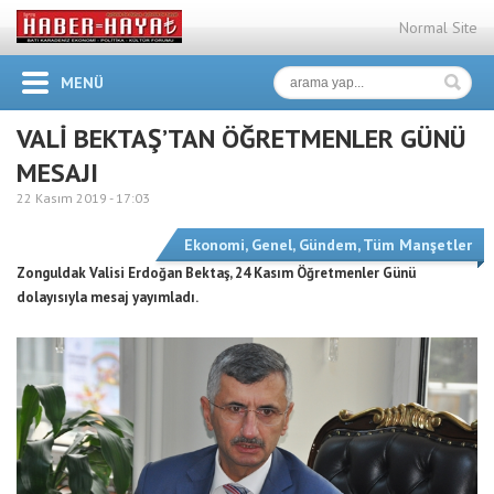
Normal Site
MENÜ
VALİ BEKTAŞ’TAN ÖĞRETMENLER GÜNÜ
MESAJI
22 Kasım 2019 -
17:03
Ekonomi
,
Genel
,
Gündem
,
Tüm Manşetler
Zonguldak Valisi Erdoğan Bektaş, 24 Kasım Öğretmenler Günü
dolayısıyla mesaj yayımladı.