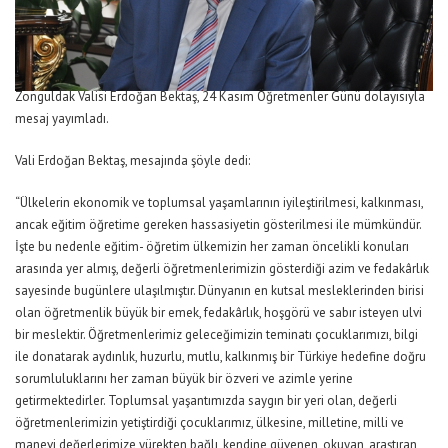
Zonguldak Valisi Erdoğan Bektaş, 24 Kasım Öğretmenler Günü dolayısıyla
mesaj yayımladı.
Vali Erdoğan Bektaş, mesajında şöyle dedi:
“Ülkelerin ekonomik ve toplumsal yaşamlarının iyileştirilmesi, kalkınması,
ancak eğitim öğretime gereken hassasiyetin gösterilmesi ile mümkündür.
İşte bu nedenle eğitim- öğretim ülkemizin her zaman öncelikli konuları
arasında yer almış, değerli öğretmenlerimizin gösterdiği azim ve fedakârlık
sayesinde bugünlere ulaşılmıştır. Dünyanın en kutsal mesleklerinden birisi
olan öğretmenlik büyük bir emek, fedakârlık, hoşgörü ve sabır isteyen ulvi
bir meslektir. Öğretmenlerimiz geleceğimizin teminatı çocuklarımızı, bilgi
ile donatarak aydınlık, huzurlu, mutlu, kalkınmış bir Türkiye hedefine doğru
sorumluluklarını her zaman büyük bir özveri ve azimle yerine
getirmektedirler. Toplumsal yaşantımızda saygın bir yeri olan, değerli
öğretmenlerimizin yetiştirdiği çocuklarımız, ülkesine, milletine, milli ve
manevi değerlerimize yürekten bağlı, kendine güvenen, okuyan, araştıran,