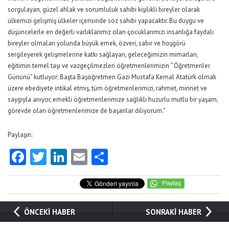
sorgulayan, güzel ahlak ve sorumluluk sahibi kişilikli bireyler olarak
ülkemizi gelişmiş ülkeler içerisinde söz sahibi yapacaktır. Bu duygu ve
düşüncelerle en değerli varlıklarımız olan çocuklarımızı insanlığa faydalı
bireyler olmaları yolunda büyük emek, özveri, sabır ve hoşgörü
sergileyerek gelişmelerine katkı sağlayan, geleceğimizin mimarları,
eğitimin temel taşı ve vazgeçilmezleri öğretmenlerimizin “ Öğretmenler
Gününü” kutluyor; Başta Başöğretmen Gazi Mustafa Kemal Atatürk olmak
üzere ebediyete intikal etmiş, tüm öğretmenlerimizi, rahmet, minnet ve
saygıyla anıyor, emekli öğretmenlerimize sağlıklı huzurlu mutlu bir yaşam,
görevde olan öğretmenlerimize de başarılar diliyorum.”
Paylaşın:
Facebook
Twitter
LinkedIn
Email
Share
ÖNCEKİ HABER
SONRAKİ HABER