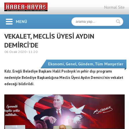
Normal Site
MENÜ
VEKALET, MECLİS ÜYESİ AYDIN
DEMİRCİ’DE
06 Ocak 2020 -
11:20
Ekonomi
,
Genel
,
Gündem
,
Tüm Manşetler
Kdz. Ereğli Belediye Başkanı Halil Posbıyık’ın şehir dışı programı
nedeniyle Belediye Başkanlığına Meclis Üyesi Aydın Demirci’nin vekalet
edeceği bildirildi.