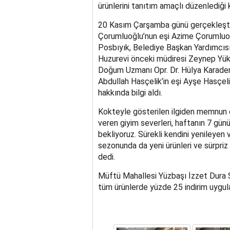
ürünlerini tanıtım amaçlı düzenlediği 
20 Kasım Çarşamba günü gerçekleştir
Çorumluoğlu’nun eşi Azime Çorumluoğl
Posbıyık, Belediye Başkan Yardımcısı
Huzurevi önceki müdiresi Zeynep Yükse
Doğum Uzmanı Opr. Dr. Hülya Karade
Abdullah Hasçelik’in eşi Ayşe Hasçelik
hakkında bilgi aldı.
Kokteyle gösterilen ilgiden memnun 
veren giyim severleri, haftanın 7 g
bekliyoruz. Sürekli kendini yenileyen 
sezonunda da yeni ürünleri ve sürpriz i
dedi.
Müftü Mahallesi Yüzbaşı İzzet Dura S
tüm ürünlerde yüzde 25 indirim uygula