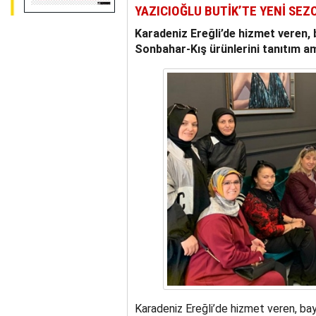
YAZICIOĞLU BUTİK’TE YENİ SEZ
Karadeniz Ereğli’de hizmet veren, 
Sonbahar-Kış ürünlerini tanıtım am
Karadeniz Ereğli’de hizmet veren, ba