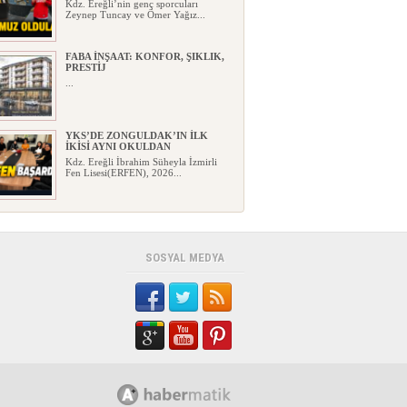
Kdz. Ereğli’nin genç sporcuları
Zeynep Tuncay ve Ömer Yağız...
FABA İNŞAAT: KONFOR, ŞIKLIK,
PRESTİJ
...
YKS’DE ZONGULDAK’IN İLK
İKİSİ AYNI OKULDAN
Kdz. Ereğli İbrahim Süheyla İzmirli
Fen Lisesi(ERFEN), 2026...
EREĞLİ YENİ PARTİ’DE İLK
ÇATLAK!
Kdz. Ereğli’de CHP’den toplu istifa
ederek Yeni Parti’ye ka...
SOSYAL MEDYA
HAYAT 112 ACİL MOBİL
UYGULAMA İLE TEK TUŞLA
İHBAR!..
HAYAT 112 Acil Mobil İhbar
Uygulaması’nın yeni kamu spotu y...
KARDEMİR ESKİ GENEL
MÜDÜRÜ ERCÜMENT ÜNAL
VEFAT ETTİ!