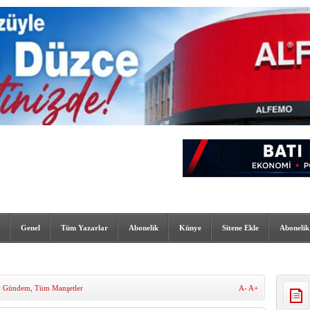
Genel
Tüm Yazarlar
Abonelik
Künye
Sitene Ekle
Abonelik
,
Gündem
,
Tüm Manşetler
A-
A+