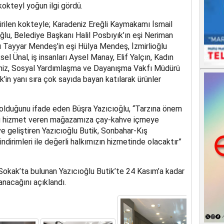
kokteyl yoğun ilgi gördü.
ilen kokteyle; Karadeniz Ereğli Kaymakamı İsmail
u, Belediye Başkanı Halil Posbıyık’ın eşi Neriman
 Tayyar Mendeş’in eşi Hülya Mendeş, İzmirlioğlu
l Ünal, iş insanları Aysel Manay, Elif Yalçın, Kadın
niz, Sosyal Yardımlaşma ve Dayanışma Vakfı Müdürü
’in yanı sıra çok sayıda bayan katılarak ürünler
olduğunu ifade eden Büşra Yazıcıoğlu, “Tarzına önem
ünü hizmet veren mağazamıza çay-kahve içmeye
ve geliştiren Yazıcıoğlu Butik, Sonbahar-Kış
ndirimleri ile değerli halkımızın hizmetinde olacaktır”
okak’ta bulunan Yazıcıoğlu Butik’te 24 Kasım’a kadar
nacağını açıklandı.