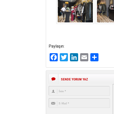
Paylaşın:
Facebook
Twitter
LinkedIn
Email
Sha
SENDE YORUM YAZ