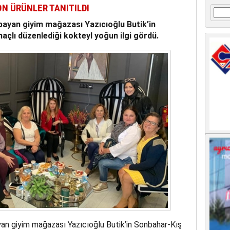
ON ÜRÜNLER TANITILDI
Arama
bayan giyim mağazası Yazıcıoğlu Butik’in
açlı düzenlediği kokteyl yoğun ilgi gördü.
yan giyim mağazası Yazıcıoğlu Butik’in Sonbahar-Kış