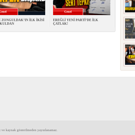
Genel
Genel
 ZONGULDAK’IN İLK İKİSİ
EREĞLİ YENİ PARTİ’DE İLK
OKULDAN
ÇATLAK!
iz ve kaynak gösterilmeden yayınlanamaz.