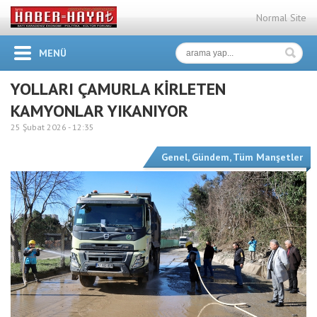
Normal Site
MENÜ
YOLLARI ÇAMURLA KİRLETEN
KAMYONLAR YIKANIYOR
25 Şubat 2026 -
12:35
Genel
,
Gündem
,
Tüm Manşetler