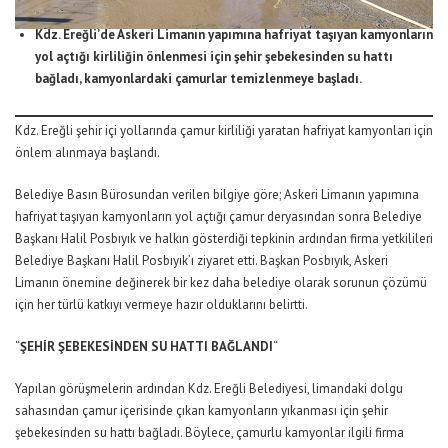
Kdz. Ereğli’de Askeri Limanın yapımına hafriyat taşıyan kamyonların
yol açtığı kirliliğin önlenmesi için şehir şebekesinden su hattı
bağladı, kamyonlardaki çamurlar temizlenmeye başladı.
Kdz. Ereğli şehir içi yollarında çamur kirliliği yaratan hafriyat kamyonları için
önlem alınmaya başlandı.
Belediye Basın Bürosundan verilen bilgiye göre; Askeri Limanın yapımına
hafriyat taşıyan kamyonların yol açtığı çamur deryasından sonra Belediye
Başkanı Halil Posbıyık ve halkın gösterdiği tepkinin ardından firma yetkilileri
Belediye Başkanı Halil Posbıyık’ı ziyaret etti. Başkan Posbıyık, Askeri
Limanın önemine değinerek bir kez daha belediye olarak sorunun çözümü
için her türlü katkıyı vermeye hazır olduklarını belirtti.
“
ŞEHİR ŞEBEKESİNDEN SU HATTI BAĞLANDI
“
Yapılan görüşmelerin ardından Kdz. Ereğli Belediyesi, limandaki dolgu
sahasından çamur içerisinde çıkan kamyonların yıkanması için şehir
şebekesinden su hattı bağladı. Böylece, çamurlu kamyonlar ilgili firma