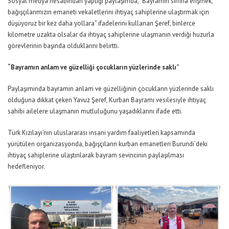
Sosyal medya hesabından yaptığı paylaşımda, “Bayramın sırrına erişmek,
bağışçılarımızın emaneti vekaletlerini ihtiyaç sahiplerine ulaştırmak için
düşüyoruz bir kez daha yollara” ifadelerini kullanan Şeref, binlerce
kilometre uzakta olsalar da ihtiyaç sahiplerine ulaşmanın verdiği huzurla
görevlerinin başında olduklarını belirtti.
“Bayramın anlam ve güzelliği çocukların yüzlerinde saklı”
Paylaşımında bayramın anlam ve güzelliğinin çocukların yüzlerinde saklı
olduğuna dikkat çeken Yavuz Şeref, Kurban Bayramı vesilesiyle ihtiyaç
sahibi ailelere ulaşmanın mutluluğunu yaşadıklarını ifade etti.
Türk Kızılayı’nın uluslararası insani yardım faaliyetleri kapsamında
yürütülen organizasyonda, bağışçıların kurban emanetleri Burundi’deki
ihtiyaç sahiplerine ulaştırılarak bayram sevincinin paylaşılması
hedefleniyor.