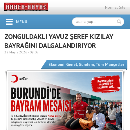
Normal Site
MENÜ
ZONGULDAKLI YAVUZ ŞEREF KIZILAY
BAYRAĞINI DALGALANDIRIYOR
29 Mayıs 2026 -
09:05
Ekonomi
,
Genel
,
Gündem
,
Tüm Manşetler