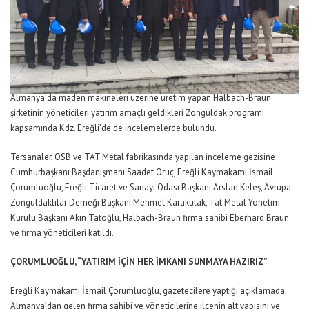
Almanya’da maden makineleri üzerine üretim yapan Halbach-Braun
şirketinin yöneticileri yatırım amaçlı geldikleri Zonguldak programı
kapsamında Kdz. Ereğli’de de incelemelerde bulundu.
Tersanaler, OSB ve TAT Metal fabrikasında yapılan inceleme gezisine
Cumhurbaşkanı Başdanışmanı Saadet Oruç, Ereğli Kaymakamı İsmail
Çorumluoğlu, Ereğli Ticaret ve Sanayi Odası Başkanı Arslan Keleş, Avrupa
Zonguldaklılar Derneği Başkanı Mehmet Karakulak, Tat Metal Yönetim
Kurulu Başkanı Akın Tatoğlu, Halbach-Braun firma sahibi Eberhard Braun
ve firma yöneticileri katıldı.
ÇORUMLUOĞLU, “YATIRIM İÇİN HER İMKANI SUNMAYA HAZIRIZ”
Ereğli Kaymakamı İsmail Çorumluoğlu, gazetecilere yaptığı açıklamada;
Almanya’dan gelen firma sahibi ve yöneticilerine ilçenin alt yapısını ve