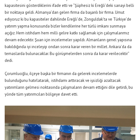
kapasitesini gösterdiklerini ifade etti ve “Şüphesiz ki Ereğli’deki sanayi belli
bir noktaya geldi. Almanya’dan gelen firma da başarılı bir firma. Umut
ediyoruz ki bu kapasiteler dahilinde Ereğli’de, Zonguldak’ta ve Türkiye’de
yatırım yapma konusunda bizler kendilerine her türlü imkanı sunmaya
açığız. Hem istihdam hem milli gelire katkı sağlamak için çalışmalarımız
devam edecektir. Şuan için incelemeler yapıldı. Almanların genel yapısına
bakıldığında iyi inceleyip ondan sonra karar veren bir millet. Ankara’da da
temaslarda bulunacaklar. Bu görüşmelerden sonra da karar verilecektir”
dedi.
Çorumluoğlu, ilçeye başka bir firmanın da gelerek incelemelerde
bulunduğunu hatırlatarak, istihdamı arttıracak ve işsizliği azaltacak
yatırımların gelmesi noktasında çalışmaların devam ettiğini dile getirdi, bu
yönde tüm yatırımcıları bölgeye davet etti.