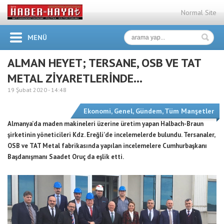
Normal Site
MENÜ
ALMAN HEYET; TERSANE, OSB VE TAT
METAL ZİYARETLERİNDE…
19 Şubat 2020 -
14:48
Ekonomi
,
Genel
,
Gündem
,
Tüm Manşetler
Almanya’da maden makineleri üzerine üretim yapan Halbach-Braun
şirketinin yöneticileri Kdz. Ereğli’de incelemelerde bulundu. Tersanaler,
OSB ve TAT Metal fabrikasında yapılan incelemelere Cumhurbaşkanı
Başdanışmanı Saadet Oruç da eşlik etti.