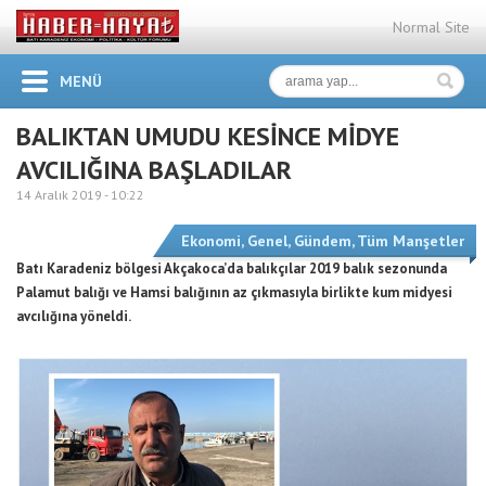
Normal Site
MENÜ
BALIKTAN UMUDU KESİNCE MİDYE
AVCILIĞINA BAŞLADILAR
14 Aralık 2019 -
10:22
Ekonomi
,
Genel
,
Gündem
,
Tüm Manşetler
Batı Karadeniz bölgesi Akçakoca’da balıkçılar 2019 balık sezonunda
Palamut balığı ve Hamsi balığının az çıkmasıyla birlikte kum midyesi
avcılığına yöneldi.