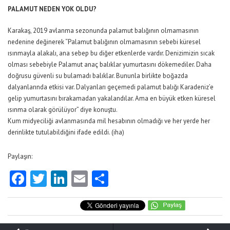
PALAMUT NEDEN YOK OLDU?
Karakaş, 2019 avlanma sezonunda palamut balığının olmamasının
nedenine değinerek “Palamut balığının olmamasının sebebi küresel
ısınmayla alakalı, ana sebep bu diğer etkenlerde vardır. Denizimizin sıcak
olması sebebiyle Palamut anaç balıklar yumurtasını dökemediler. Daha
doğrusu güvenli su bulamadı balıklar. Bununla birlikte boğazda
dalyanlarında etkisi var. Dalyanları geçemedi palamut balığı Karadeniz’e
gelip yumurtasını bırakamadan yakalandılar. Ama en büyük etken küresel
ısınma olarak görülüyor” diye konuştu.
Kum midyeciliği avlanmasında mil hesabının olmadığı ve her yerde her
derinlikte tutulabildiğini ifade edildi. (iha)
Paylaşın:
Facebook
Twitter
LinkedIn
Email
Share