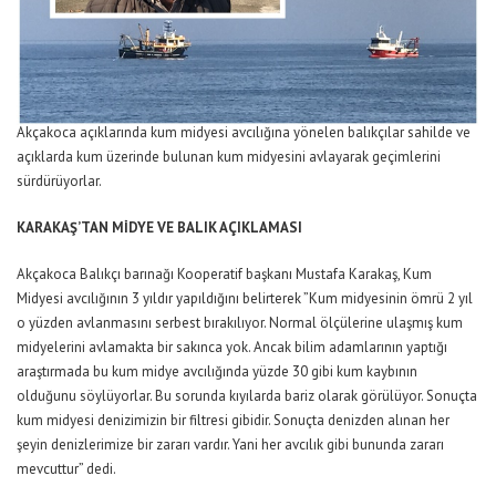
Akçakoca açıklarında kum midyesi avcılığına yönelen balıkçılar sahilde ve
açıklarda kum üzerinde bulunan kum midyesini avlayarak geçimlerini
sürdürüyorlar.
KARAKAŞ’TAN MİDYE VE BALIK AÇIKLAMASI
Akçakoca Balıkçı barınağı Kooperatif başkanı Mustafa Karakaş, Kum
Midyesi avcılığının 3 yıldır yapıldığını belirterek ”Kum midyesinin ömrü 2 yıl
o yüzden avlanmasını serbest bırakılıyor. Normal ölçülerine ulaşmış kum
midyelerini avlamakta bir sakınca yok. Ancak bilim adamlarının yaptığı
araştırmada bu kum midye avcılığında yüzde 30 gibi kum kaybının
olduğunu söylüyorlar. Bu sorunda kıyılarda bariz olarak görülüyor. Sonuçta
kum midyesi denizimizin bir filtresi gibidir. Sonuçta denizden alınan her
şeyin denizlerimize bir zararı vardır. Yani her avcılık gibi bununda zararı
mevcuttur” dedi.