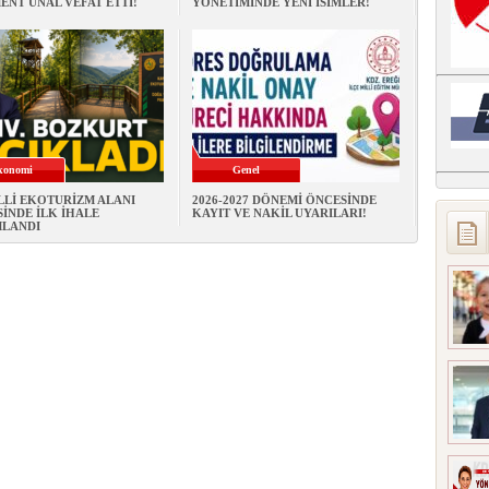
NT ÜNAL VEFAT ETTİ!
YÖNETİMİNDE YENİ İSİMLER!
konomi
Genel
LLİ EKOTURİZM ALANI
2026-2027 DÖNEMİ ÖNCESİNDE
İNDE İLK İHALE
KAYIT VE NAKİL UYARILARI!
LANDI