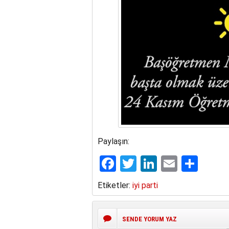
Paylaşın:
Facebook
Twitter
LinkedIn
Email
Sha
Etiketler:
iyi parti
SENDE YORUM YAZ