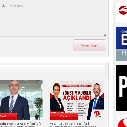
Genel
Genel
MİR ESKİ GENEL MÜDÜRÜ
YENİ PARTİ KDZ. EREĞLİ