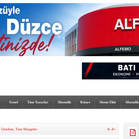
Genel
Tüm Yazarlar
Abonelik
Künye
Sitene Ekle
Abonelik
,
Gündem
,
Tüm Manşetler
A-
A+