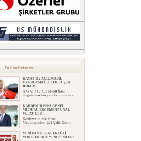
En Son Haberler
HAYAT 112 ACİL MOBİL
UYGULAMA İLE TEK TUŞLA
İHBAR!..
HAYAT 112 Acil Mobil İhbar
Uygulaması’nın yeni kamu spotu y...
KARDEMİR ESKİ GENEL
MÜDÜRÜ ERCÜMENT ÜNAL
VEFAT ETTİ!
Kardemir’in eski Genel
Müdürlerinden, Çağ Çelik Demir
Çelik...
YENİ PARTİ KDZ. EREĞLİ
YÖNETİMİNDE YENİ İSİMLER!