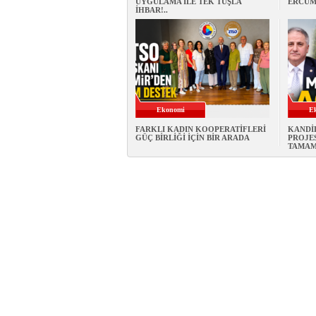
UYGULAMA İLE TEK TUŞLA
ERCÜME
İHBAR!..
Ekonomi
E
FARKLI KADIN KOOPERATİFLERİ
KANDİ
GÜÇ BİRLİĞİ İÇİN BİR ARADA
PROJES
TAMAM