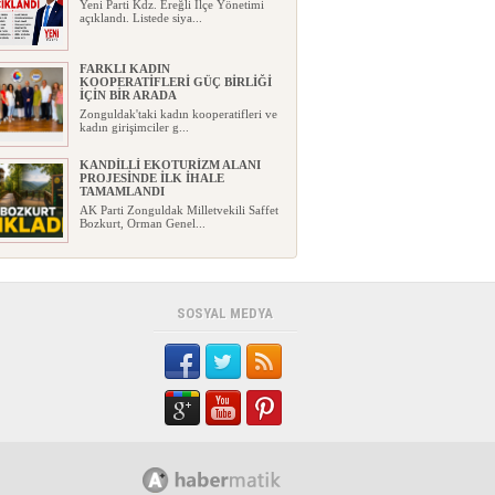
Yeni Parti Kdz. Ereğli İlçe Yönetimi
açıklandı. Listede siya...
FARKLI KADIN
KOOPERATİFLERİ GÜÇ BİRLİĞİ
İÇİN BİR ARADA
Zonguldak'taki kadın kooperatifleri ve
kadın girişimciler g...
KANDİLLİ EKOTURİZM ALANI
PROJESİNDE İLK İHALE
TAMAMLANDI
AK Parti Zonguldak Milletvekili Saffet
Bozkurt, Orman Genel...
2026-2027 DÖNEMİ ÖNCESİNDE
KAYIT VE NAKİL UYARILARI!
Kdz. Ereğli İlçe Millî Eğitim
Müdürlüğü, 2026-2027 eğitim ö...
SOSYAL MEDYA
TMO KABUKLU FINDIK ALIM
FİYATLARINI AÇIKLADI
Toprak Mahsulleri Ofisi (TMO),
2026/2027 dönemi kabuklu fın...
YENİ PARTİ ZONGULDAK
KURUCU İL YÖNETİMİ GÖREVE
BAŞLADI