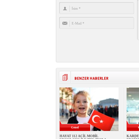
BENZER HABERLER
Genel
HAYAT 112 ACİL MOBİL
KARDE