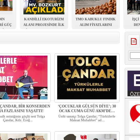
DIN
KANDİLLİ EKOTURİZM
TMO KABUKLU FINDIK
İŞÇİ
Rİ GÜÇ
ALANI PROJESİNDE İLK
ALIM FİYATLARINI
DE
 BİR
İHALE TAMAMLANDI
AÇIKLADI
BAŞ
Arama
ÇANDAR, BİR KONSERDEN
‘ÇOCUKLAR GÜLSÜN DİYE’; 30
A FAZLASINI YAŞATTI!
OCAK CUMA GÜNÜ AKM’DE…
alk müziğinin güçlü sesi Tolga
Ünlü sanatçı Tolga Çandar, “Türkülerle
Çandar, Kdz. Ereğ...
Maksat Muhabbet” ad...