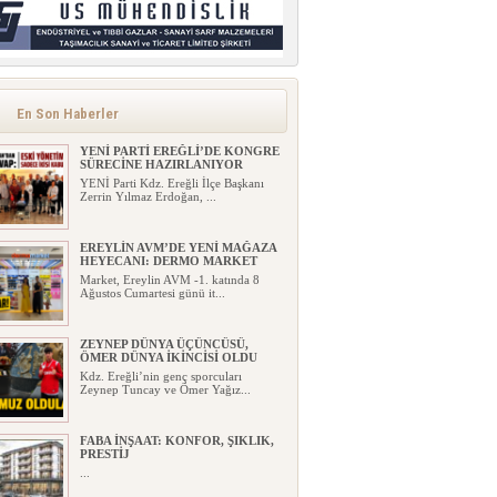
En Son Haberler
YENİ PARTİ EREĞLİ’DE KONGRE
SÜRECİNE HAZIRLANIYOR
YENİ Parti Kdz. Ereğli İlçe Başkanı
Zerrin Yılmaz Erdoğan, ...
EREYLİN AVM’DE YENİ MAĞAZA
HEYECANI: DERMO MARKET
Market, Ereylin AVM -1. katında 8
Ağustos Cumartesi günü it...
ZEYNEP DÜNYA ÜÇÜNCÜSÜ,
ÖMER DÜNYA İKİNCİSİ OLDU
Kdz. Ereğli’nin genç sporcuları
Zeynep Tuncay ve Ömer Yağız...
FABA İNŞAAT: KONFOR, ŞIKLIK,
PRESTİJ
...