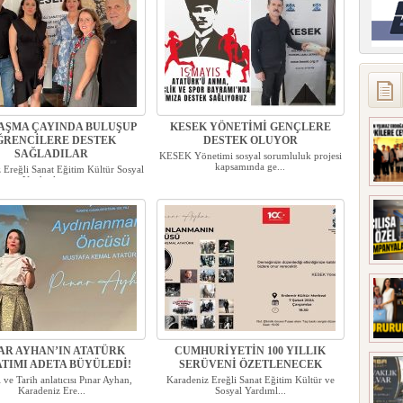
AŞMA ÇAYINDA BULUŞUP
KESEK YÖNETİMİ GENÇLERE
ĞRENCİLERE DESTEK
DESTEK OLUYOR
SAĞLADILAR
KESEK Yönetimi sosyal sorumluluk projesi
kapsamında ge...
 Ereğli Sanat Eğitim Kültür Sosyal
Yardımlaşm...
AR AYHAN’IN ATATÜRK
CUMHURİYETİN 100 YILLIK
TIMI ADETA BÜYÜLEDİ!
SERÜVENİ ÖZETLENECEK
 ve Tarih anlatıcısı Pınar Ayhan,
Karadeniz Ereğli Sanat Eğitim Kültür ve
Karadeniz Ere...
Sosyal Yardıml...