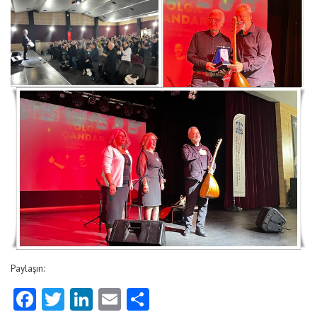
Paylaşın:
Facebook
Twitter
LinkedIn
Email
Share