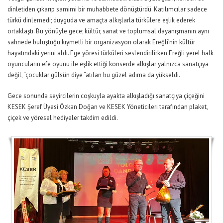
dinletiden çıkarıp samimi bir muhabbete dönüştürdü. Katılımcılar sadece
türkü dinlemedi; duyguda ve amaçta alkışlarla türkülere eşlik ederek
ortaklaştı. Bu yönüyle gece; kültür, sanat ve toplumsal dayanışmanın aynı
sahnede buluştuğu kıymetli bir organizasyon olarak Ereğli’nin kültür
hayatındaki yerini aldı. Ege yöresi türküleri seslendirilirken Ereğli yerel halk
oyuncuların efe oyunu ile eşlik ettiği konserde alkışlar yalnızca sanatçıya
değil, “çocuklar gülsün diye “atılan bu güzel adıma da yükseldi.
Gece sonunda seyircilerin coşkuyla ayakta alkışladığı sanatçıya çiçeğini
KESEK Şeref Üyesi Özkan Doğan ve KESEK Yöneticileri tarafından plaket,
çiçek ve yöresel hediyeler takdim edildi.