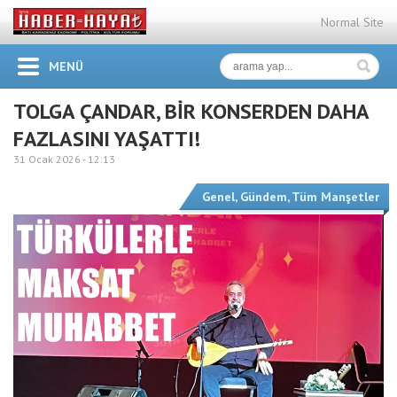
Normal Site
MENÜ
TOLGA ÇANDAR, BİR KONSERDEN DAHA
FAZLASINI YAŞATTI!
31 Ocak 2026 -
12:13
Genel
,
Gündem
,
Tüm Manşetler