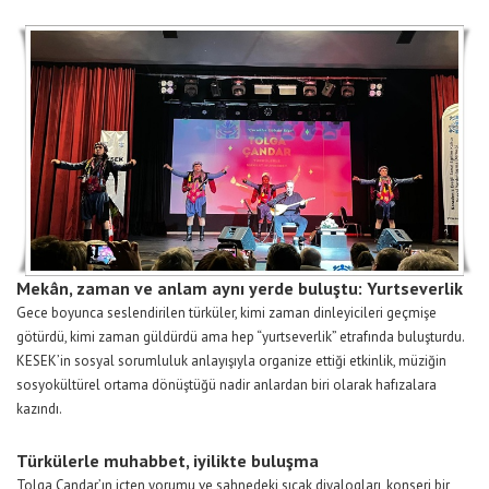
Mekân, zaman ve anlam aynı yerde buluştu: Yurtseverlik
Gece boyunca seslendirilen türküler, kimi zaman dinleyicileri geçmişe
götürdü, kimi zaman güldürdü ama hep “yurtseverlik” etrafında buluşturdu.
KESEK’in sosyal sorumluluk anlayışıyla organize ettiği etkinlik, müziğin
sosyokültürel ortama dönüştüğü nadir anlardan biri olarak hafızalara
kazındı.
Türkülerle muhabbet, iyilikte buluşma
Tolga Çandar’ın içten yorumu ve sahnedeki sıcak diyalogları, konseri bir