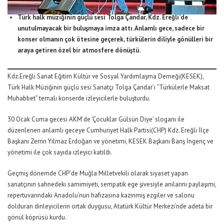
Türk halk müziğinin güçlü sesi Tolga Çandar, Kdz. Ereğli’de
unutulmayacak bir buluşmaya imza attı. Anlamlı gece, sadece bir
konser olmanın çok ötesine geçerek, türkülerin diliyle gönülleri bir
araya getiren özel bir atmosfere dönüştü.
Kdz.Ereğli Sanat Eğitim Kültür ve Sosyal Yardımlaşma Derneği(KESEK),
Türk Halk Müziğinin güçlü sesi Sanatçı Tolga Çandar’ı “Türkülerle Maksat
Muhabbet” temalı konserde izleyicilerle buluşturdu.
30 Ocak Cuma gecesi AKM’de ‘Çocuklar Gülsün Diye’ sloganı ile
düzenlenen anlamlı geceye Cumhuriyet Halk Partisi(CHP) Kdz. Ereğli İlçe
Başkanı Zerrin Yılmaz Erdoğan ve yönetimi, KESEK Başkanı Barış İngenç ve
yönetimi ile çok sayıda izleyici katıldı.
Geçmiş dönemde CHP’de Muğla Milletvekili olarak siyaset yapan
sanatçının sahnedeki samimiyeti, sempatik ege şivesiyle anılarını paylaşımı,
repertuvarındaki Anadolu’nun hafızasına kazınmış ezgiler ve salonu
dolduran dinleyicilerin ortak duygusu, Atatürk Kültür Merkezi’nde adeta bir
gönül köprüsü kurdu.