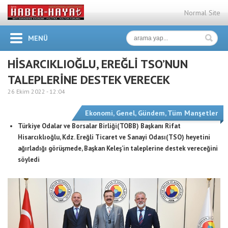
Normal Site
MENÜ
HİSARCIKLIOĞLU, EREĞLİ TSO’NUN
TALEPLERİNE DESTEK VERECEK
26 Ekim 2022 -
12:04
Ekonomi
,
Genel
,
Gündem
,
Tüm Manşetler
Türkiye Odalar ve Borsalar Birliği(TOBB) Başkanı Rifat
Hisarcıklıoğlu, Kdz. Ereğli Ticaret ve Sanayi Odası(TSO) heyetini
ağırladığı görüşmede, Başkan Keleş’in taleplerine destek vereceğini
söyledi