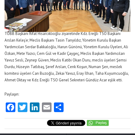
TOBB Başkanı Rifat Hisarcıklıoğlu ziyaretinde Kdz. Ereğli TSO Başkanı
Arslan Keleş’e; Meclis Başkanı Tasin Tanyıldız, Yönetim Kurulu Başkan
Yardımcıları Serdar Bakkaloğlu, Harun Günönü, Yönetim Kurulu Üyeleri, Ali
Özkan, Mete Yazıcı, Cem Gül ve Kadir Çaygeç, Meclis Başkan Yardımcıları
Yavuz Sesli, Zeynep Güven, Meclis Katibi Okan Duru, meclis üyeleri Şemsi
Durdu, Hüseyin Tatlıbaş, Şeref Arslan, Cenk Koşun, Numan Şen, meslek
komitesi üyeleri Can Buzoğlu, Zekai Yavuz, Eray İlhan, Taha Kuyumcuoğlu,
Ahmet Oktay ve Kdz. Ereğli TSO Genel Sekreteri Gündüz Acar eşlik etti.
Paylaşın:
Facebook
Twitter
LinkedIn
Email
Share