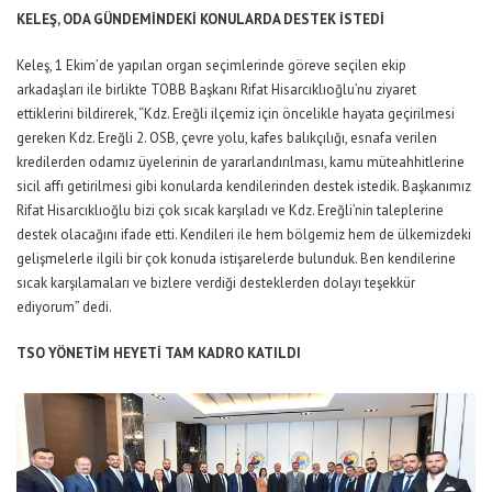
KELEŞ, ODA GÜNDEMİNDEKİ KONULARDA DESTEK İSTEDİ
Keleş, 1 Ekim’de yapılan organ seçimlerinde göreve seçilen ekip
arkadaşları ile birlikte TOBB Başkanı Rifat Hisarcıklıoğlu’nu ziyaret
ettiklerini bildirerek, “Kdz. Ereğli ilçemiz için öncelikle hayata geçirilmesi
gereken Kdz. Ereğli 2. OSB, çevre yolu, kafes balıkçılığı, esnafa verilen
kredilerden odamız üyelerinin de yararlandırılması, kamu müteahhitlerine
sicil affı getirilmesi gibi konularda kendilerinden destek istedik. Başkanımız
Rifat Hisarcıklıoğlu bizi çok sıcak karşıladı ve Kdz. Ereğli’nin taleplerine
destek olacağını ifade etti. Kendileri ile hem bölgemiz hem de ülkemizdeki
gelişmelerle ilgili bir çok konuda istişarelerde bulunduk. Ben kendilerine
sıcak karşılamaları ve bizlere verdiği desteklerden dolayı teşekkür
ediyorum” dedi.
TSO YÖNETİM HEYETİ TAM KADRO KATILDI