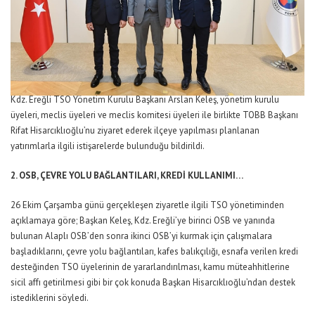
Kdz. Ereğli TSO Yönetim Kurulu Başkanı Arslan Keleş, yönetim kurulu
üyeleri, meclis üyeleri ve meclis komitesi üyeleri ile birlikte TOBB Başkanı
Rifat Hisarcıklıoğlu’nu ziyaret ederek ilçeye yapılması planlanan
yatırımlarla ilgili istişarelerde bulunduğu bildirildi.
2. OSB, ÇEVRE YOLU BAĞLANTILARI, KREDİ KULLANIMI…
26 Ekim Çarşamba günü gerçekleşen ziyaretle ilgili TSO yönetiminden
açıklamaya göre; Başkan Keleş, Kdz. Ereğli’ye birinci OSB ve yanında
bulunan Alaplı OSB’den sonra ikinci OSB’yi kurmak için çalışmalara
başladıklarını, çevre yolu bağlantıları, kafes balıkçılığı, esnafa verilen kredi
desteğinden TSO üyelerinin de yararlandırılması, kamu müteahhitlerine
sicil affı getirilmesi gibi bir çok konuda Başkan Hisarcıklıoğlu’ndan destek
istediklerini söyledi.