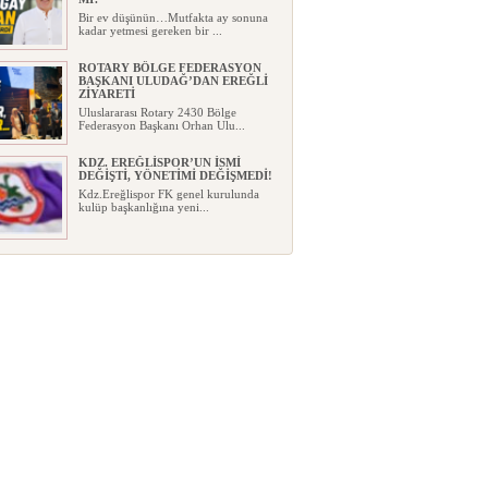
Bir ev düşünün…Mutfakta ay sonuna
kadar yetmesi gereken bir ...
ROTARY BÖLGE FEDERASYON
BAŞKANI ULUDAĞ’DAN EREĞLİ
ZİYARETİ
Uluslararası Rotary 2430 Bölge
Federasyon Başkanı Orhan Ulu...
KDZ. EREĞLİSPOR’UN İSMİ
DEĞİŞTİ, YÖNETİMİ DEĞİŞMEDİ!
Kdz.Ereğlispor FK genel kurulunda
kulüp başkanlığına yeni...
“YAŞAM ALANLARINIZA
ESTETİK, KONFOR VE DEĞER
KATIYORUZ”
...
YAZICIOĞLU EV SAHİPLİĞİNDE
GURBETÇİLERLE ANLAMLI
BULUŞMA
Karadeniz Ereğli'nde faaliyet gösteren
D Diamond İrfan Yazı...
AYSA OTOMOTİV’DE CAZİP
AĞUSTOS AYI FIRSATLARI…
Karadeniz Ereğli Opel bayisi AYSA