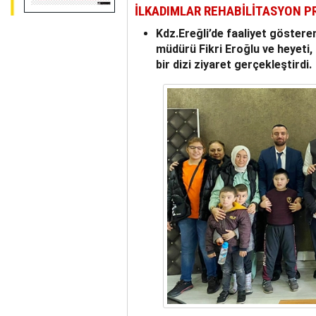
İLKADIMLAR REHABİLİTASYON PR
Kdz.Ereğli’de faaliyet göstere
müdürü Fikri Eroğlu ve heyeti, 
bir dizi ziyaret gerçekleştirdi.