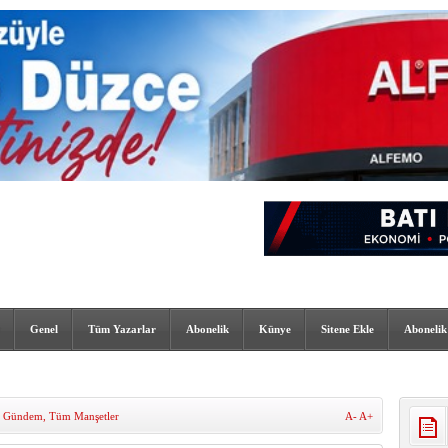
Genel
Tüm Yazarlar
Abonelik
Künye
Sitene Ekle
Abonelik
,
Gündem
,
Tüm Manşetler
A-
A+