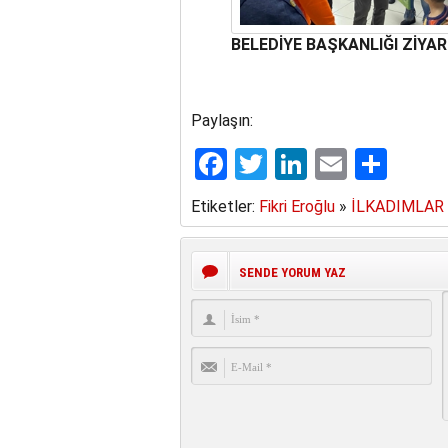
BELEDİYE BAŞKANLIĞI ZİYAR
Paylaşın:
Facebook
Twitter
LinkedIn
Email
Sha
Etiketler:
Fikri Eroğlu
»
İLKADIMLAR
SENDE YORUM YAZ