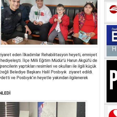
ziyaret eden İlkadımlar Rehabilitasyon heyeti, emniyet
k hediyeleşti. İlçe Milli Eğitim Müdür’ü Harun Akgül’ü de
encilerin yaptıkları resimleri ve okulları ile ilgili küçük
reğli Belediye Başkanı Halil Posbıyık ziyaret edildi.
ydetti ve Posbıyık’ın heyetle yakından ilgilenerek
NLEDİ