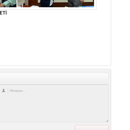
ETİ
re