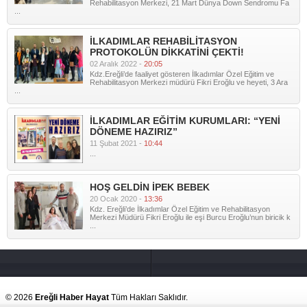
Rehabilitasyon Merkezi, 21 Mart Dünya Down Sendromu Fa
...
İLKADIMLAR REHABİLİTASYON
PROTOKOLÜN DİKKATİNİ ÇEKTİ!
02 Aralık 2022 -
20:05
Kdz.Ereğli’de faaliyet gösteren İlkadımlar Özel Eğitim ve
Rehabilitasyon Merkezi müdürü Fikri Eroğlu ve heyeti, 3 Ara
...
İLKADIMLAR EĞİTİM KURUMLARI: “YENİ
DÖNEME HAZIRIZ”
11 Şubat 2021 -
10:44
...
HOŞ GELDİN İPEK BEBEK
20 Ocak 2020 -
13:36
Kdz. Ereğli’de İlkadımlar Özel Eğitim ve Rehabilitasyon
Merkezi Müdürü Fikri Eroğlu ile eşi Burcu Eroğlu’nun biricik k
...
© 2026
Ereğli Haber Hayat
Tüm Hakları Saklıdır.