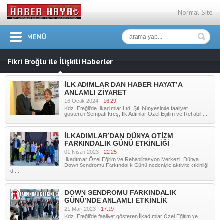
Normal Site
MENÜ
Fikri Eroğlu ile İlişkili Haberler
İLK ADIMLAR’DAN HABER HAYAT’A
ANLAMLI ZİYARET
16 Ocak 2024 -
16:29
Kdz. Ereğli'de İlkadımlar Ltd. Şti. bünyesinde faaliyet
gösteren Sempati Kreş, İlk Adımlar Özel Eğitim ve Rehabil ...
İLKADIMLAR’DAN DÜNYA OTİZM
FARKINDALIK GÜNÜ ETKİNLİĞİ
01 Nisan 2023 -
22:25
İlkadımlar Özel Eğitim ve Rehabilitasyon Merkezi, Dünya
Down Sendromu Farkındalık Günü nedeniyle aktivite etkinliği
d ...
DOWN SENDROMU FARKINDALIK
GÜNÜ’NDE ANLAMLI ETKİNLİK
21 Mart 2023 -
17:19
Kdz. Ereğli’de faaliyet gösteren İlkadımlar Özel Eğitim ve