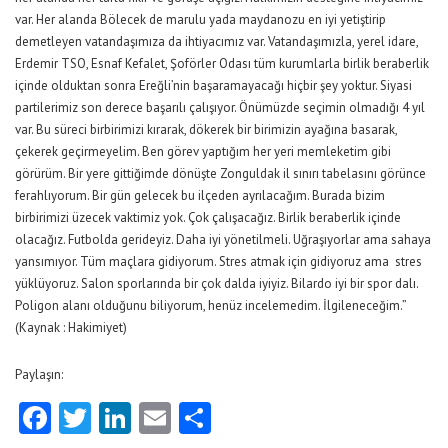
var. Her alanda Bölecek de marulu yada maydanozu en iyi yetiştirip
demetleyen vatandaşımıza da ihtiyacımız var. Vatandaşımızla, yerel idare,
Erdemir TSO, Esnaf Kefalet, Şoförler Odası tüm kurumlarla birlik beraberlik
içinde olduktan sonra Ereğli’nin başaramayacağı hiçbir şey yoktur. Siyasi
partilerimiz son derece başarılı çalışıyor. Önümüzde seçimin olmadığı 4 yıl
var. Bu süreci birbirimizi kırarak, dökerek bir birimizin ayağına basarak,
çekerek geçirmeyelim. Ben görev yaptığım her yeri memleketim gibi
görürüm. Bir yere gittiğimde dönüşte Zonguldak il sınırı tabelasını görünce
ferahlıyorum. Bir gün gelecek bu ilçeden ayrılacağım. Burada bizim
birbirimizi üzecek vaktimiz yok. Çok çalışacağız. Birlik beraberlik içinde
olacağız. Futbolda gerideyiz. Daha iyi yönetilmeli. Uğraşıyorlar ama sahaya
yansımıyor. Tüm maçlara gidiyorum. Stres atmak için gidiyoruz ama stres
yüklüyoruz. Salon sporlarında bir çok dalda iyiyiz. Bilardo iyi bir spor dalı.
Poligon alanı olduğunu biliyorum, henüz incelemedim. İlgileneceğim.”
(Kaynak : Hakimiyet)
Paylaşın:
Facebook
Twitter
LinkedIn
Email
Share