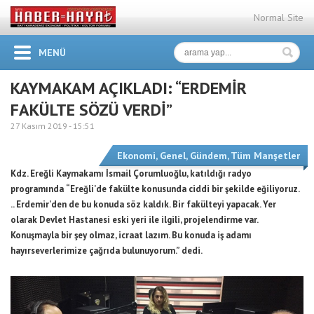
Normal Site
MENÜ
KAYMAKAM AÇIKLADI: “ERDEMİR
FAKÜLTE SÖZÜ VERDİ”
27 Kasım 2019 -
15:51
Ekonomi
,
Genel
,
Gündem
,
Tüm Manşetler
Kdz. Ereğli Kaymakamı İsmail Çorumluoğlu,
katıldığı radyo
programında
“Ereğli’de fakülte konusunda ciddi bir şekilde eğiliyoruz.
.. Erdemir’den de bu konuda söz kaldık. Bir fakülteyi yapacak. Yer
olarak Devlet Hastanesi eski yeri ile ilgili, projelendirme var.
Konuşmayla bir şey olmaz, icraat lazım. Bu konuda iş adamı
hayırseverlerimize çağrıda bulunuyorum.” dedi.