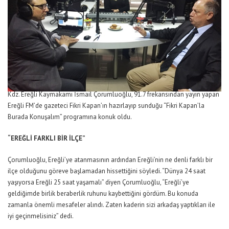
Kdz. Ereğli Kaymakamı İsmail Çorumluoğlu, 91.7 frekansından yayın yapan
Ereğli FM’de gazeteci Fikri Kapan’ın hazırlayıp sunduğu “Fikri Kapan’la
Burada Konuşalım” programına konuk oldu.
“EREĞLİ FARKLI BİR İLÇE”
Çorumluoğlu, Ereğli’ye atanmasının ardından Ereğli’nin ne denli farklı bir
ilçe olduğunu göreve başlamadan hissettiğini söyledi. “Dünya 24 saat
yaşıyorsa Ereğli 25 saat yaşamalı” diyen Çorumluoğlu, “Ereğli’ye
geldiğimde birlik beraberlik ruhunu kaybettiğini gördüm. Bu konuda
zamanla önemli mesafeler alındı. Zaten kaderin sizi arkadaş yaptıkları ile
iyi geçinmelisiniz” dedi.