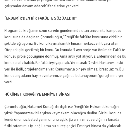
çalışmalar devam edecek”ifadelerine yer verdi.
“ERDEMİR’DEN BİR FAKÜLTE SÖZÜ ALDIK”
Programda Ereğli’nin uzun süredir gündeminde olan üniversite kampüsü
konusuna da değinen Çorumluoğlu, “Ereğli’de fakülte konusuna ciddi bir
şekilde eğiliyoruz. Bu konu kaymakamlık binası merkezde ihtiyacı olan
Otopark gibi gecikmiş bir konu. Bu konuda 5 ayrı proje var önümde. Fakülte
konusu proje çöplüğüne dönmüş. Ama artık yol alıyoruz. Erdemir’den de bu
konuda söz kaldık. Bir fakülteyi yapacak. Yer olarak Devlet Hastanesi eski
yeri ile ilgili, projelendirme var. Konuşmayla bir şey olmaz, icraat lazım. Bu
konuda iş adamı hayırseverlerimize çağrıda bulunuyorum.”görüşlerine yer
verdi.
HÜKÜMET KONAĞI VE EMNİYET BİNASI
Çorumluoğlu, Hükümet Konağı ile ilgili ise “Ereğli’de Hükümet konağını
yıktık. Yapamazsak bile yıkan kaymakam olacağım dedim. Biz bu konuda
kendi önümüz belediyenin önünü açtık. Şu an hizmet verdiğimiz binada
fiziki ortamımız iyi değil ama bu süreç geçici. Emniyet binası da yıkılacak