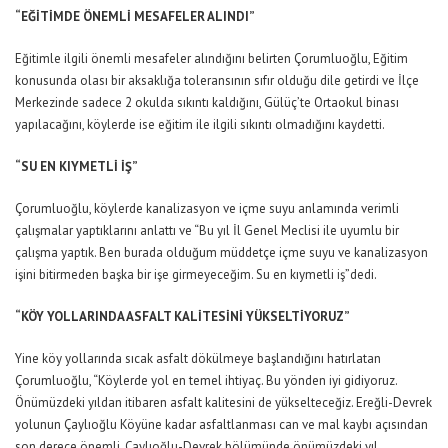
“EĞİTİMDE ÖNEMLİ MESAFELER ALINDI”
Eğitimle ilgili önemli mesafeler alındığını belirten Çorumluoğlu, Eğitim
konusunda olası bir aksaklığa toleransının sıfır olduğu dile getirdi ve İlçe
Merkezinde sadece 2 okulda sıkıntı kaldığını, Gülüç’te Ortaokul binası
yapılacağını, köylerde ise eğitim ile ilgili sıkıntı olmadığını kaydetti.
“SU EN KIYMETLİ İŞ”
Çorumluoğlu, köylerde kanalizasyon ve içme suyu anlamında verimli
çalışmalar yaptıklarını anlattı ve “Bu yıl İl Genel Meclisi ile uyumlu bir
çalışma yaptık. Ben burada olduğum müddetçe içme suyu ve kanalizasyon
işini bitirmeden başka bir işe girmeyeceğim. Su en kıymetli iş”dedi.
“KÖY YOLLARINDA ASFALT KALİTESİNİ YÜKSELTİYORUZ”
Yine köy yollarında sıcak asfalt dökülmeye başlandığını hatırlatan
Çorumluoğlu, “Köylerde yol en temel ihtiyaç. Bu yönden iyi gidiyoruz.
Önümüzdeki yıldan itibaren asfalt kalitesini de yükselteceğiz. Ereğli-Devrek
yolunun Çaylıoğlu Köyüne kadar asfaltlanması can ve mal kaybı açısından
son derece önemli. Çaylıoğlu-Devrek bölümünde önümüzdeki yıl