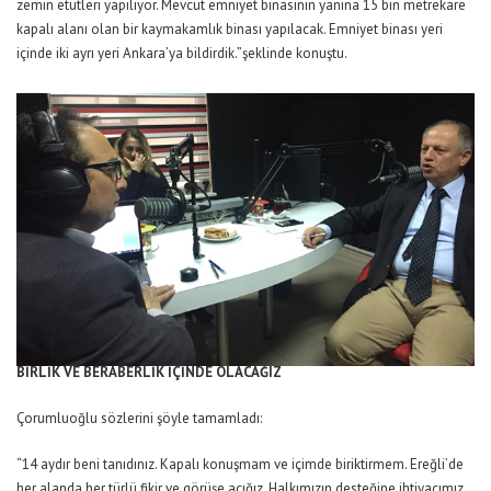
zemin etütleri yapılıyor. Mevcut emniyet binasının yanına 15 bin metrekare
kapalı alanı olan bir kaymakamlık binası yapılacak. Emniyet binası yeri
içinde iki ayrı yeri Ankara’ya bildirdik.”şeklinde konuştu.
BİRLİK VE BERABERLİK
İÇİNDE OLACAĞIZ
Çorumluoğlu sözlerini şöyle tamamladı:
“14 aydır beni tanıdınız. Kapalı konuşmam ve içimde biriktirmem. Ereğli’de
her alanda her türlü fikir ve görüşe açığız. Halkımızın desteğine ihtiyacımız