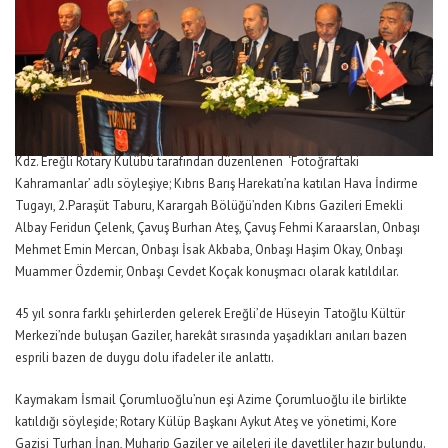
Kdz. Ereğli Rotary Kulübü tarafından düzenlenen ‘Fotoğraftaki
Kahramanlar’ adlı söyleşiye; Kıbrıs Barış Harekatı’na katılan Hava İndirme
Tugayı, 2.Paraşüt Taburu, Karargah Bölüğü’nden Kıbrıs Gazileri Emekli
Albay Feridun Çelenk, Çavuş Burhan Ateş, Çavuş Fehmi Karaarslan, Onbaşı
Mehmet Emin Mercan, Onbaşı İsak Akbaba, Onbaşı Haşim Okay, Onbaşı
Muammer Özdemir, Onbaşı Cevdet Koçak konuşmacı olarak katıldılar.
45 yıl sonra farklı şehirlerden gelerek Ereğli’de Hüseyin Tatoğlu Kültür
Merkezi’nde buluşan Gaziler, harekât sırasında yaşadıkları anıları bazen
esprili bazen de duygu dolu ifadeler ile anlattı.
Kaymakam İsmail Çorumluoğlu’nun eşi Azime Çorumluoğlu ile birlikte
katıldığı söyleşide; Rotary Külüp Başkanı Aykut Ateş ve yönetimi, Kore
Gazisi Turhan İnan, Muharip Gaziler ve aileleri ile davetliler hazır bulundu.