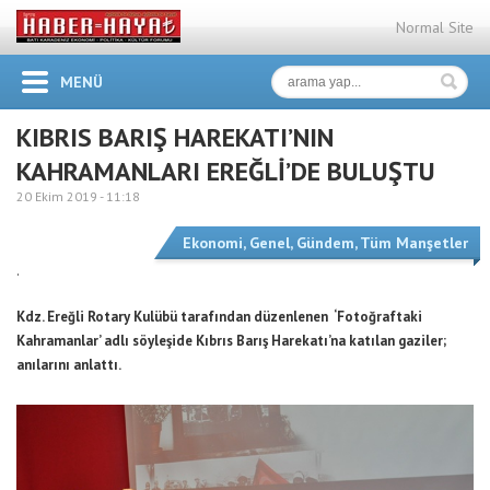
Normal Site
MENÜ
KIBRIS BARIŞ HAREKATI’NIN
KAHRAMANLARI EREĞLİ’DE BULUŞTU
20 Ekim 2019 -
11:18
Ekonomi
,
Genel
,
Gündem
,
Tüm Manşetler
.
Kdz. Ereğli Rotary Kulübü tarafından düzenlenen ‘Fotoğraftaki
Kahramanlar’ adlı söyleşide Kıbrıs Barış Harekatı’na katılan gaziler;
anılarını anlattı.