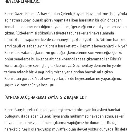
HEYECANLI ANILAR…
Kıbrıs Gazisi Emekli Albay Feridun Çelenk, Kayseri Hava İndirme Tugayı’nda
ağır atma subayı olarak görev yapmakta iken harekâtın bir gün önceden
kendilerine haber verildiğini kaydederek, “gece eğitimi var diyerekten evden
çıktım. Rütbelerimizi sökmüş vaziyette tabur askerleri havaalanında
hazırlıklarını yaparken biz de cephaneyi uçaklara yükledik. Nitekim hareket
emri geldi ve sabahleyin Kıbrıs’a hareket ettik. Hepimiz heyecanlıydık. Niye?
Kıbrıs’taki vatandaşlarımızın gördüğü işkencelerine son vereceğiz. Çünkü
onlar senelerce bu işkence altında kıvrandılar, ses çıkaramadılar. Kıbrıs’ı
kurtaracağız diye sevinçle gittik biz oraya. Göçmenköy denilen bir yerde
tarlaya atladık biz. Aşağı indiğimizde yer altından bayraklarla çıkan
Kıbrıslıları gördük. Nasıl seviniyorlar, biz de heyecandan ne yapacağımızı
şaşırdık o zaman.”diye konuştu.
“AYNI ANDA ÜÇ HAREKAT ZAYİATSIZ BAŞARILDI”
Kıbrıs Barış Harekatı’nın dünyada eşi benzeri olmayan bir askeri harekat
olduğunu ifade eden Çelenk, “aynı anda mühimmatı havadan atma, askeri
havadan indirme ve denizden çıkarma yaptığımız bir durumdur. Bu üç
harekâtı birleşik olarak yapıp muvaffak olan devlet yoktur dünyada. İlk defa