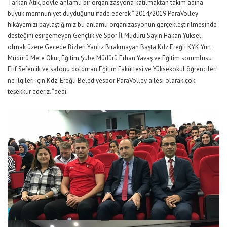
Tarkan Atik, böyle anlamlı bir organizasyona katılmaktan takım adına
büyük memnuniyet duyduğunu ifade ederek “ 2014/2019 ParaVolley
hikâyemizi paylaştığımız bu anlamlı organizasyonun gerçekleştirilmesinde
desteğini esirgemeyen Gençlik ve Spor İl Müdürü Sayın Hakan Yüksel
olmak üzere Gecede Bizleri Yanlız Bırakmayan Başta Kdz Ereğli KYK Yurt
Müdürü Mete Okur, Eğitim Şube Müdürü Erhan Yavaş ve Eğitim sorumlusu
Elif Sefercik ve salonu dolduran Eğitim Fakültesi ve Yüksekokul öğrencileri
ne ilgileri için Kdz. Ereğli Belediyespor ParaVolley ailesi olarak çok
teşekkür ederiz. “dedi.