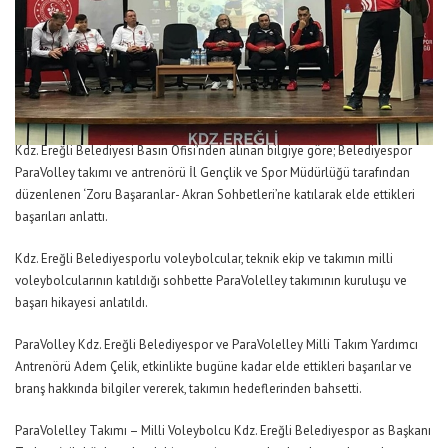
Kdz. Ereğli Belediyesi Basın Ofisi’nden alınan bilgiye göre; Belediyespor
ParaVolley takımı ve antrenörü İl Gençlik ve Spor Müdürlüğü tarafından
düzenlenen ‘Zoru Başaranlar- Akran Sohbetleri’ne katılarak elde ettikleri
başarıları anlattı.
Kdz. Ereğli Belediyesporlu voleybolcular, teknik ekip ve takımın milli
voleybolcularının katıldığı sohbette ParaVolelley takımının kuruluşu ve
başarı hikayesi anlatıldı.
ParaVolley Kdz. Ereğli Belediyespor ve ParaVolelley Milli Takım Yardımcı
Antrenörü Adem Çelik, etkinlikte bugüne kadar elde ettikleri başarılar ve
branş hakkında bilgiler vererek, takımın hedeflerinden bahsetti.
ParaVolelley Takımı – Milli Voleybolcu Kdz. Ereğli Belediyespor as Başkanı