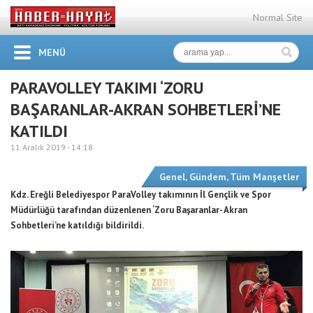
Normal Site
MENÜ
PARAVOLLEY TAKIMI ‘ZORU
BAŞARANLAR-AKRAN SOHBETLERİ’NE
KATILDI
11 Aralık 2019 -
14:18
Genel
,
Gündem
,
Tüm Manşetler
Kdz. Ereğli Belediyespor ParaVolley takımının İl Gençlik ve Spor
Müdürlüğü tarafından düzenlenen ‘Zoru Başaranlar- Akran
Sohbetleri’ne katıldığı bildirildi.