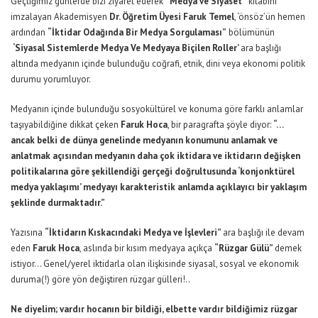
Geçtiğimiz günlerde bizi ziyaret ederek
“Medya ve Siyaset”
kitabını
imzalayan Akademisyen
Dr. Öğretim Üyesi Faruk Temel
, ‘önsöz’ün hemen
ardından
“İktidar Odağında Bir Medya Sorgulaması”
bölümünün
‘Siyasal Sistemlerde Medya Ve Medyaya Biçilen Roller’
ara başlığı
altında medyanın içinde bulunduğu coğrafi, etnik, dini veya ekonomi politik
durumu yorumluyor.
Medyanın içinde bulunduğu sosyokültürel ve konuma göre farklı anlamlar
taşıyabildiğine dikkat çeken
Faruk Hoca
, bir paragrafta şöyle diyor:
“…
ancak belki de dünya genelinde medyanın konumunu anlamak ve
anlatmak açısından medyanın daha çok iktidara ve iktidarın değişken
politikalarına göre şekillendiği gerçeği doğrultusunda ‘konjonktürel
medya yaklaşımı’ medyayı karakteristik anlamda açıklayıcı bir yaklaşım
şeklinde durmaktadır.”
Yazısına
“İktidarın Kıskacındaki Medya ve İşlevleri”
ara başlığı ile devam
eden
Faruk Hoca
, aslında bir kısım medyaya açıkça
“Rüzgar Gülü”
demek
istiyor… Genel/yerel iktidarla olan ilişkisinde siyasal, sosyal ve ekonomik
duruma(!) göre yön değiştiren rüzgar gülleri!..
Ne diyelim; vardır hocanın bir bildiği, elbette vardır bildiğimiz rüzgar