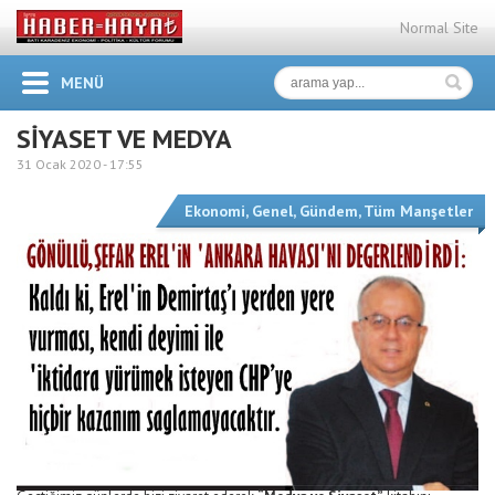
Normal Site
MENÜ
SİYASET VE MEDYA
31 Ocak 2020 -
17:55
Ekonomi
,
Genel
,
Gündem
,
Tüm Manşetler