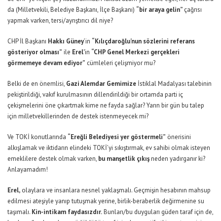
da (Milletvekili, Belediye Başkanı, İlçe Başkanı)
“bir araya gelin”
çağrısı
yapmak varken, tersi/ayrıştırıcı dil niye?
CHP İl Başkanı
Hakkı Güney
’in
“Kılıçdaroğlu’nun sözlerini referans
gösteriyor olması”
ile
Erel’
in
“CHP Genel Merkezi gerçekleri
görmemeye devam ediyor”
cümleleri çelişmiyor mu?
Belki de en önemlisi,
Gazi Alemdar Gemimize
İstiklal Madalyası talebinin
pekiştirildiği, vakıf kurulmasının dillendirildiği bir ortamda parti iç
çekişmelerini öne çıkartmak kime ne fayda sağlar? Yarın bir gün bu talep
için milletvekillerinden de destek istenmeyecek mi?
Ve TOKİ konutlarında
“Ereğli Belediyesi yer göstermeli”
önerisini
alkışlamak ve iktidarın elindeki TOKİ’yi sıkıştırmak, ev sahibi olmak isteyen
emeklilere destek olmak varken,
bu manşetlik çıkış
neden yadırganır ki?
Anlayamadım!
Erel,
olaylara ve insanlara nesnel yaklaşmalı. Geçmişin hesabının mahsup
edilmesi ateşiyle yanıp tutuşmak yerine, birlik-beraberlik değirmenine su
taşımalı.
Kin-intikam faydasızdır.
Bunları/bu duyguları güden taraf için de,