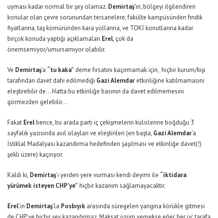
uyması kadar normal bir şey olamaz.
Demirtaş’
ın, bölgeyi ilgilendiren
konular olan çevre sorunundan tersanelere, fakülte kampüsünden fındık
fiyatlarına, taş kömüründen kara yollarına, ve TOKİ konutlarına kadar
birçok konuda yaptığı açıklamaları
Erel
, çok da
önemsemiyor/umursamıyor olabilir.
Ve
Demirtaş
’a
“tu kaka”
deme fırsatını kaçırmamak için, hiçbir kurum/kişi
tarafından davet dahi edilmediği
Gazi Alemdar
etkinliğine katılmamasını
eleştirebilir de… Hatta bu etkinliğe basının da davet edilmemesini
görmezden gelebilir…
Fakat
Erel
bence, bu arada parti iç çekişmelerin kulislerine boğduğu 3
sayfalık yazısında asıl olayları ve eleştirileri (en başta,
Gazi Alemdar
‘a
İstiklal Madalyası kazandırma hedefinden şaşılması ve etkinliğe davet(!)
şekli üzere) kaçırıyor.
Kaldı ki,
Demirtaş
’ı yerden yere vurması kendi deyimi ile
“iktidara
yürümek isteyen CHP’ye”
hiçbir kazanım sağlamayacaktır.
Erel
’in
Demirtaş
’la
Posbıyık
arasında süregelen yangına körükle gitmesi
de CHP’ye hiçbir şey kazandırmaz. Maksat üzüm yemekse eğer, her üç tarafa