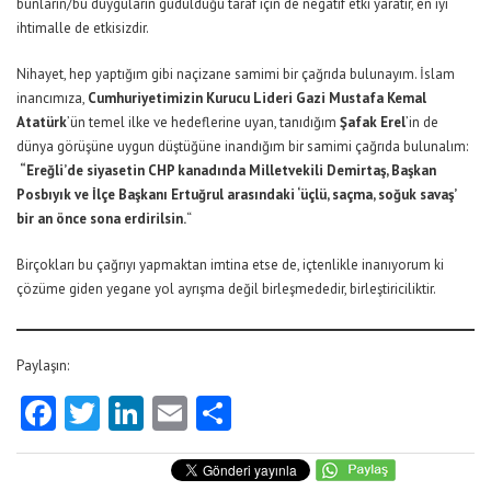
bunların/bu duyguların güdüldüğü taraf için de negatif etki yaratır, en iyi
ihtimalle de etkisizdir.
Nihayet, hep yaptığım gibi naçizane samimi bir çağrıda bulunayım. İslam
inancımıza,
Cumhuriyetimizin Kurucu Lideri Gazi Mustafa Kemal
Atatürk
’ün temel ilke ve hedeflerine uyan, tanıdığım
Şafak Erel
’in de
dünya görüşüne uygun düştüğüne inandığım bir samimi çağrıda bulunalım:
“Ereğli’de siyasetin CHP kanadında Milletvekili Demirtaş, Başkan
Posbıyık ve İlçe Başkanı Ertuğrul arasındaki ‘üçlü, saçma, soğuk savaş’
bir an önce sona erdirilsin.
“
Birçokları bu çağrıyı yapmaktan imtina etse de, içtenlikle inanıyorum ki
çözüme giden yegane yol ayrışma değil birleşmededir, birleştiriciliktir.
Paylaşın:
Facebook
Twitter
LinkedIn
Email
Share