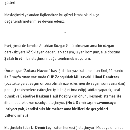
gülleri!
Mesleğimizi yakından ilgilendiren bu güzel kitabı okudukça
değerlendirmelerimize devam ederiz.
*
Evet, şimdi de kendisi Allahtan Rüzgar Gülü olmayan ama bir rüzgarı
gereksiz yere körükleyen değerli arkadaşım, iş yeri komşum, aile dostum
Şafak Erel
’in bir eleştirisini değerlendirmek istiyorum.
Önceki gün
“Ankara Havası”
başlığı ile bir yazı kaleme alan
Erel
, 11 punto
ile 3 sayfa tutan yazısında
CHP Zonguldak Milletvekili Ünal Demirtaş
’ı
(özellikle yerel seçim öncesi olmak üzere, kısmen de seçim sonrasına dair)
parti içi çekişmelere (süreçleri iyi bildiğini ima edip) atıflar yaparak, taraf
olmak ve
Belediye Başkanı Halil
Posbıyık
’ın önünü kesmek istemesi ile
itham ederek uzun uzadıya eleştiriyor.
(Not: Demirtaş’ın savunucuya
ihtiyacı yok, kendisi sıkı bir avukat ama birlileri de gerçekleri
dillendirmeli)
Eleştirebilir tabii ki;
Demirtaş
’ı zaten herkes(!) eleştiriyor! Modaya onun da