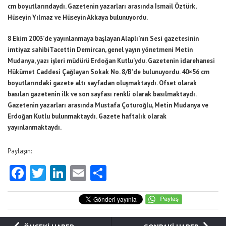
cm boyutlarındaydı. Gazetenin yazarları arasında İsmail Öztürk,
Hüseyin Yılmaz ve Hüseyin Akkaya bulunuyordu.
8 Ekim 2003’de yayınlanmaya başlayan Alaplı’nın Sesi gazetesinin
imtiyaz sahibiTacettin Demircan, genel yayın yönetmeni Metin
Mudanya, yazı işleri müdürü Erdoğan Kutlu’ydu. Gazetenin idarehanesi
Hükümet Caddesi Çağlayan Sokak No. 8/B’de bulunuyordu. 40×56 cm
boyutlarındaki gazete altı sayfadan oluşmaktaydı. Ofset olarak
basılan gazetenin ilk ve son sayfası renkli olarak basılmaktaydı.
Gazetenin yazarları arasında Mustafa Çoturoğlu, Metin Mudanya ve
Erdoğan Kutlu bulunmaktaydı. Gazete haftalık olarak
yayınlanmaktaydı.
Paylaşın:
Facebook
Twitter
LinkedIn
Email
Share