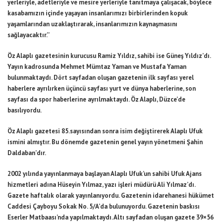
yerleriyle, adetleriyle ve mesire yerleriyle tanıtmaya çalışacak, böylece
kasabamızın içinde yaşayan insanlarımızı birbirlerinden kopuk
yaşamlarından uzaklaştırarak, insanlarımızın kaynaşmasını
sağlayacaktır.’’
Öz Alaplı gazetesinin kurucusu Ramiz Yıldız, sahibi ise Güneş Yıldız’dı.
Yayın kadrosunda Mehmet Mümtaz Yaman ve Mustafa Yaman
bulunmaktaydı. Dört sayfadan oluşan gazetenin ilk sayfası yerel
haberlere ayrılırken üçüncü sayfası yurt ve dünya haberlerine, son
sayfası da spor haberlerine ayrılmaktaydı. Öz Alaplı, Düzce’de
basılıyordu.
Öz Alaplı gazetesi 85.sayısından sonra isim değiştirerek Alaplı Ufuk
ismini almıştır. Bu dönemde gazetenin genel yayın yönetmeni Şahin
Daldaban’dır.
2002 yılında yayınlanmaya başlayan Alaplı Ufuk’un sahibi Ufuk Ajans
hizmetleri adına Hüseyin Yılmaz, yazı işleri müdürü Ali Yılmaz’dı.
Gazete haftalık olarak yayınlanıyordu. Gazetenin idarehanesi hükümet
Caddesi Çayboyu Sokak No. 5/A’da bulunuyordu. Gazetenin baskısı
Eserler Matbaası’nda yapılmaktaydı. Altı sayfadan oluşan gazete 39×56