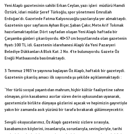
Yeni Alaplı gazetesinin sahibi Erkan Ceylan, yazı işleri müdürü Hamdi
Öztürk, idari müdür Şeref Türkoğlu, spor yönetmeni Emrullah
Erdoğan’dı. Gazetede Fatma Kalyoncuoğlu yazılarıyla yer almaktaydı.
Gazetenin spor sayfasını Ayhan Biçer, Şaban Çakır, Mete Arif Tokmak
hazırlamaktaydılar. Dört sayfadan oluşan Yeni Alaplı haftada bir
Çarşamba günleri çıkarılıyordu. 40×57 cm boyutlarında olan gazetenin
fiyatı 100 TL idi. Gazetenin idarehanesi Alaplı’da Yeni Pazaryeri
Belediye Dükkanları A Blok Kat. 2 No. 4’te bulunuyordu. Gazete Öz
Ereğli Matbaasında basılmaktaydı.
3 Temmuz 1985’te yayınına başlayan Öz Alaplı, haftalık bir gazeteydi.
Gazetenin çıkarılış amacı ilk sayısında şu şekilde açıklanmaktaydı :
‘’Her türlü sosyal yaşantıdan mahrum, hiçbir kültür faaliyetine sahne
olmayan, şirin kasabamız asırlar süren derin uykusundan uyanarak,
gazetemizle birlikte dünyaya gözlerini açacak ve hepimizin gayretiyle
yakın bir zamanda asık yüzünü bir tarafa bırakarak gülümseyecektir.
Sevgili okuyucularımız, Öz Alaplı gazeteniz sizlere sırasıyla,
kasabamızın köylerini, insanlarıyla, sorunlarıyla, sevinçleriyle, tarihi