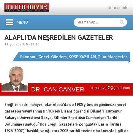
Normal Site
MENÜ
ALAPLI’DA NEŞREDİLEN GAZETELER
11 Şubat 2026 -
14:43
Ekonomi
,
Genel
,
Gündem
,
KÖŞE YAZILARI
,
Tüm Manşetler
DR. CAN CANVER
cancanver7@gmail.com
Ereğli’nin eski nahiyesi olan Alaplı’da da 1985 yılından günümüze yerel
gazeteler yayınlanmıştır. Yüksek Lisans öğrencisi Dilşad Yırsutemur,
Sakarya Üniversitesi Sosyal Bilimler Enstitüsü Cumhuriyet Tarihi
Bölümüne sunduğu ‘’Kdz Ereğli Gazeteleri-Zonguldak Basın Tarihi (
1923-2007 )’’ başlıklı ve Ağustos 2008 tarihli tezinde bu konuyla ilgili de