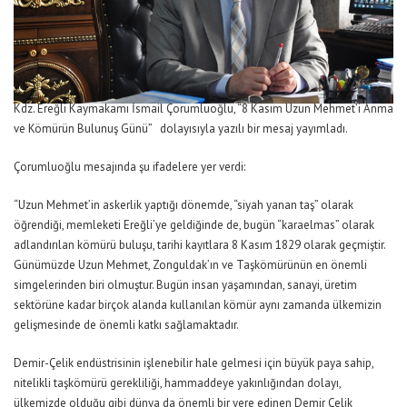
Kdz. Ereğli Kaymakamı İsmail Çorumluoğlu, “8 Kasım Uzun Mehmet’i Anma
ve Kömürün Bulunuş Günü” dolayısıyla yazılı bir mesaj yayımladı.
Çorumluoğlu mesajında şu ifadelere yer verdi:
“Uzun Mehmet’in askerlik yaptığı dönemde, “siyah yanan taş” olarak
öğrendiği, memleketi Ereğli’ye geldiğinde de, bugün “karaelmas” olarak
adlandırılan kömürü buluşu, tarihi kayıtlara 8 Kasım 1829 olarak geçmiştir.
Günümüzde Uzun Mehmet, Zonguldak’ın ve Taşkömürünün en önemli
simgelerinden biri olmuştur. Bugün insan yaşamından, sanayi, üretim
sektörüne kadar birçok alanda kullanılan kömür aynı zamanda ülkemizin
gelişmesinde de önemli katkı sağlamaktadır.
Demir-Çelik endüstrisinin işlenebilir hale gelmesi için büyük paya sahip,
nitelikli taşkömürü gerekliliği, hammaddeye yakınlığından dolayı,
ülkemizde olduğu gibi dünya da önemli bir yere edinen Demir Çelik