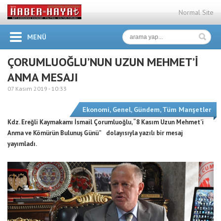
Normal Site
MENÜ
ÇORUMLUOĞLU’NUN UZUN MEHMET’İ
ANMA MESAJI
07 Kasım 2019 -
10:33
Ekonomi
,
Genel
,
Gündem
,
Tüm Manşetler
Kdz. Ereğli Kaymakamı İsmail
Çorumluoğlu, “8 Kasım Uzun Mehmet’i
Anma ve Kömürün Bulunuş Günü”
dolayısıyla yazılı bir mesaj
yayımladı.