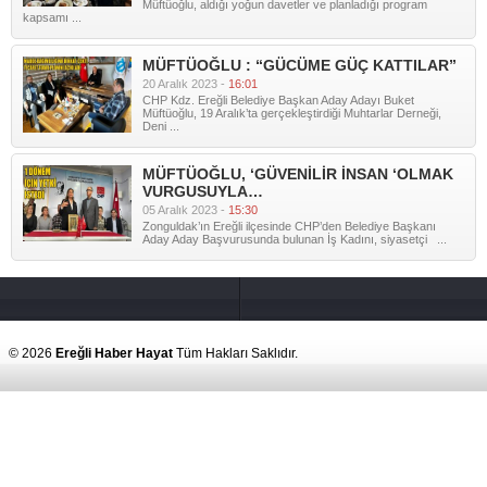
Müftüoğlu, aldığı yoğun davetler ve planladığı program
kapsamı ...
MÜFTÜOĞLU : “GÜCÜME GÜÇ KATTILAR”
20 Aralık 2023 -
16:01
CHP Kdz. Ereğli Belediye Başkan Aday Adayı Buket
Müftüoğlu, 19 Aralık’ta gerçekleştirdiği Muhtarlar Derneği,
Deni ...
MÜFTÜOĞLU, ‘GÜVENİLİR İNSAN ‘OLMAK
VURGUSUYLA…
05 Aralık 2023 -
15:30
Zonguldak’ın Ereğli ilçesinde CHP’den Belediye Başkanı
Aday Aday Başvurusunda bulunan İş Kadını, siyasetçi ...
© 2026
Ereğli Haber Hayat
Tüm Hakları Saklıdır.