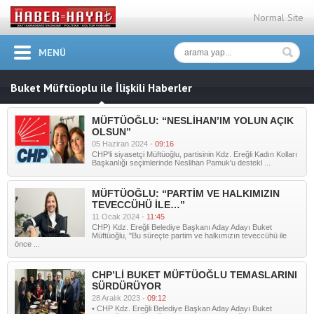
Normal Site
MENÜ
Buket Müftüoplu ile İlişkili Haberler
MÜFTÜOĞLU: “NESLİHAN’IM YOLUN AÇIK
OLSUN”
05 Haziran 2024 -
09:16
CHP'li siyasetçi Müftüoğlu, partisinin Kdz. Ereğli Kadın Kolları
Başkanlığı seçimlerinde Neslihan Pamuk'u destekl ...
MÜFTÜOĞLU: “PARTİM VE HALKIMIZIN
TEVECCÜHÜ İLE…”
11 Ocak 2024 -
11:45
CHP) Kdz. Ereğli Belediye Başkanı Aday Adayı Buket
Müftüoğlu, "Bu süreçte partim ve halkımızın teveccühü ile
önce ...
CHP’Lİ BUKET MÜFTÜOĞLU TEMASLARINI
SÜRDÜRÜYOR
28 Aralık 2023 -
09:12
• CHP Kdz. Ereğli Belediye Başkan Aday Adayı Buket