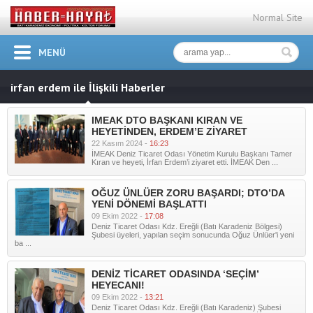
Normal Site
MENÜ
irfan erdem ile İlişkili Haberler
IMEAK DTO BAŞKANI KIRAN VE
HEYETİNDEN, ERDEM’E ZİYARET
22 Kasım 2024 -
16:23
İMEAK Deniz Ticaret Odası Yönetim Kurulu Başkanı Tamer
Kıran ve heyeti, İrfan Erdem’i ziyaret etti. İMEAK Den ...
OĞUZ ÜNLÜER ZORU BAŞARDI; DTO’DA
YENİ DÖNEMİ BAŞLATTI
09 Ekim 2022 -
17:08
Deniz Ticaret Odası Kdz. Ereğli (Batı Karadeniz Bölgesi)
Şubesi üyeleri, yapılan seçim sonucunda Oğuz Ünlüer'i yeni
ba ...
DENİZ TİCARET ODASINDA ‘SEÇİM’
HEYECANI!
09 Ekim 2022 -
13:21
Deniz Ticaret Odası Kdz. Ereğli (Batı Karadeniz) Şubesi