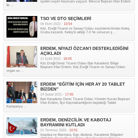
üyeleri seçim heyecanı yaşıyor. Mevcut Başkan İrfan Erdem
ile ...
TSO VE DTO SEÇİMLERİ
06 Ekim 2022 -
10:54
Kdz. Ereğli Ticaret ve Sanayi Odası seçimlerini Arslan Keleş
Grubu kazandı. Keleş’in aldığı 7-0 ‘lık sonucun ş ...
ERDEM, NİYAZİ ÖZCAN’I DESTEKLEDİĞİNİ
AÇIKLADI
21 Eylül 2022 -
18:05
Kdz.Ereğli Deniz Ticaret Odası Batı Karadeniz Bölge
Başkanı İrfan Erdem, Kdz.Ereğli Ticaret ve Sanayi Odası
organ se ...
ERDEM “EĞİTİM İÇİN HER AY 20 TABLET
BİZDEN”
24 Şubat 2021 -
17:06
Batı Karadeniz Deniz Ticaret Odası Yönetim Kurulu Başkanı
İrfan Erdem, İlçe Kaymakamlığının başlattığı Tablet
Kampanya ...
ERDEM, DENİZCİLİK VE KABOTAJ
BAYRAMINI KUTLADI
01 Temmuz 2020 -
10:51
İstanbul ve Marmara, Ege, Akdeniz, Karadeniz Bölgeleri