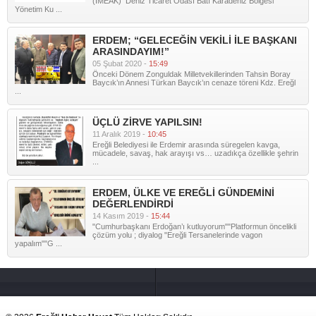
(İMEAK) Deniz Ticaret Odası Batı Karadeniz Bölgesi
Yönetim Ku ...
ERDEM; “GELECEĞİN VEKİLİ İLE BAŞKANI
ARASINDAYIM!”
05 Şubat 2020 -
15:49
Önceki Dönem Zonguldak Milletvekillerinden Tahsin Boray
Baycık’ın Annesi Türkan Baycık’ın cenaze töreni Kdz. Ereğl
...
ÜÇLÜ ZİRVE YAPILSIN!
11 Aralık 2019 -
10:45
Ereğli Belediyesi ile Erdemir arasında süregelen kavga,
mücadele, savaş, hak arayışı vs… uzadıkça özellikle şehrin
...
ERDEM, ÜLKE VE EREĞLİ GÜNDEMİNİ
DEĞERLENDİRDİ
14 Kasım 2019 -
15:44
"Cumhurbaşkanı Erdoğan’ı kutluyorum""Platformun öncelikli
çözüm yolu ; diyalog "Ereğli Tersanelerinde vagon
yapalım""G ...