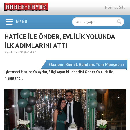
Normal Site
MENÜ
HATİCE İLE ÖNDER, EVLİLİK YOLUNDA
İLK ADIMLARINI ATTI
29 Ekim 2019 -
14:01
Ekonomi
,
Genel
,
Gündem
,
Tüm Manşetler
İşletmeci Hatice Özaydın, Bilgisayar Mühendisi Önder Öztürk ile
nişanlandı.