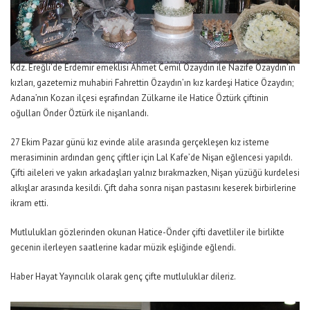
Kdz. Ereğli’de Erdemir emeklisi Ahmet Cemil Özaydın ile Nazife Özaydın’ın
kızları, gazetemiz muhabiri Fahrettin Özaydın’ın kız kardeşi Hatice Özaydın;
Adana’nın Kozan ilçesi eşrafından Zülkarne ile Hatice Öztürk çiftinin
oğulları Önder Öztürk ile nişanlandı.
27 Ekim Pazar günü kız evinde alile arasında gerçekleşen kız isteme
merasiminin ardından genç çiftler için Lal Kafe’de Nişan eğlencesi yapıldı.
Çifti aileleri ve yakın arkadaşları yalnız bırakmazken, Nişan yüzüğü kurdelesi
alkışlar arasında kesildi. Çift daha sonra nişan pastasını keserek birbirlerine
ikram etti.
Mutlulukları gözlerinden okunan Hatice-Önder çifti davetliler ile birlikte
gecenin ilerleyen saatlerine kadar müzik eşliğinde eğlendi.
Haber Hayat Yayıncılık olarak genç çifte mutluluklar dileriz.