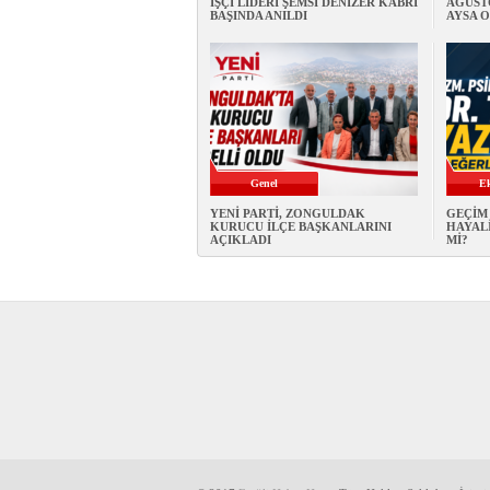
İŞÇİ LİDERİ ŞEMSİ DENİZER KABRİ
AĞUST
BAŞINDA ANILDI
AYSA 
Genel
E
YENİ PARTİ, ZONGULDAK
GEÇİM 
KURUCU İLÇE BAŞKANLARINI
HAYALİ
AÇIKLADI
Mİ?