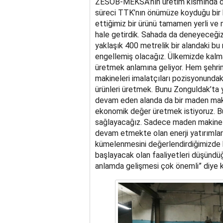
ZESOB-MEKSA’nın üretim kısmında der
süreci TTK’nın önümüze koyduğu bir 
ettiğimiz bir ürünü tamamen yerli ve mi
hale getirdik. Sahada da deneyeceği
yaklaşık 400 metrelik bir alandaki bu 
engellemiş olacağız. Ülkemizde kalm
üretmek anlamına geliyor. Hem şehr
makineleri imalatçıları pozisyonundak
ürünleri üretmek. Bunu Zonguldak’ta 
devam eden alanda da bir maden makine
ekonomik değer üretmek istiyoruz. Bu
sağlayacağız. Sadece maden makinele
devam etmekte olan enerji yatırımla
kümelenmesini değerlendirdiğimizde b
başlayacak olan faaliyetleri düşünd
anlamda gelişmesi çok önemli” diye 