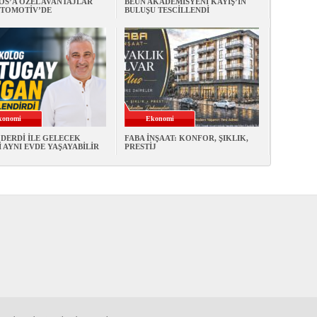
OS’A ÖZEL AVANTAJLAR
BEUN AKADEMİSYENİ KAYIŞ’IN
OTOMOTİV’DE
BULUŞU TESCİLLENDİ
konomi
Ekonomi
DERDİ İLE GELECEK
FABA İNŞAAT: KONFOR, ŞIKLIK,
 AYNI EVDE YAŞAYABİLİR
PRESTİJ