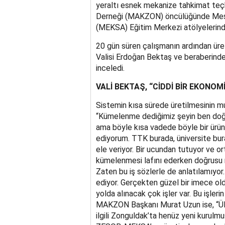
yeraltı esnek mekanize tahkimat teçh
Derneği (MAKZON) öncülüğünde Mesl
(MEKSA) Eğitim Merkezi atölyelerinde y
20 gün süren çalışmanın ardından üre
Valisi Erdoğan Bektaş ve beraberinde
inceledi.
VALİ BEKTAŞ, “CİDDİ BİR EKONOM
Sistemin kısa sürede üretilmesinin mu
“Kümelenme dediğimiz şeyin ben doğru
ama böyle kısa vadede böyle bir ürün
ediyorum. TTK burada, üniversite bur
ele veriyor. Bir ucundan tutuyor ve o
kümelenmesi lafını ederken doğrusu 
Zaten bu iş sözlerle de anlatılamıyor
ediyor. Gerçekten güzel bir imece ol
yolda alınacak çok işler var. Bu işleri
MAKZON Başkanı Murat Uzun ise, “Ülke
ilgili Zonguldak’ta henüz yeni kurul