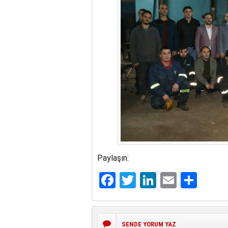
Paylaşın:
Facebook
Twitter
LinkedIn
Email
Sha
SENDE YORUM YAZ