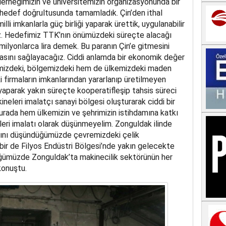
neğimizin ve üniversitemizin organizasyonunda bir
hedef doğrultusunda tamamladık. Çin’den ithal
lli imkanlarla güç birliği yaparak ürettik, uygulanabilir
z. Hedefimiz TTK’nın önümüzdeki süreçte alacağı
milyonlarca lira demek. Bu paranın Çin’e gitmesini
asını sağlayacağız. Ciddi anlamda bir ekonomik değer
imizdeki, bölgemizdeki hem de ülkemizdeki maden
i firmaların imkanlarından yararlanıp üretilmeyen
yaparak yakın süreçte kooperatifleşip tahsis süreci
leri imalatçı sanayi bölgesi oluşturarak ciddi bir
rada hem ülkemizin ve şehrimizin istihdamına katkı
ri imalatı olarak düşünmeyelim. Zonguldak ilinde
rını düşündüğümüzde çevremizdeki çelik
ir de Filyos Endüstri Bölgesi’nde yakın gelecekte
üğümüzde Zonguldak’ta makinecilik sektörünün her
konuştu.