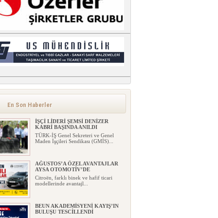
En Son Haberler
İŞÇİ LİDERİ ŞEMSİ DENİZER
KABRİ BAŞINDA ANILDI
TÜRK-İŞ Genel Sekreteri ve Genel
Maden İşçileri Sendikası (GMİS)...
AĞUSTOS’A ÖZEL AVANTAJLAR
AYSA OTOMOTİV’DE
Citroën, farklı binek ve hafif ticari
modellerinde avantajl...
BEUN AKADEMİSYENİ KAYIŞ’IN
BULUŞU TESCİLLENDİ