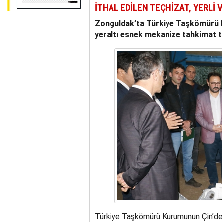
İTHAL EDİLEN TEÇHİZAT, YERLİ 
Zonguldak’ta Türkiye Taşkömürü K
yeraltı esnek mekanize tahkimat teçh
Türkiye Taşkömürü Kurumunun Çin’den 