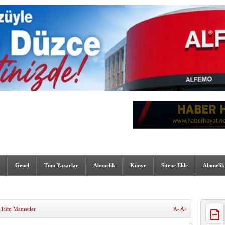
Genel
Tüm Yazarlar
Abonelik
Künye
Sitene Ekle
Abonelik
,
Tüm Manşetler
A-
A+