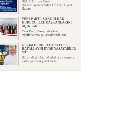
BEUN Tıp Fakültesi
akademisyenlerinden Dr. Öğr. Üyesi
Hakan...
YENİ PARTİ, ZONGULDAK
KURUCU İLÇE BAŞKANLARINI
AÇIKLADI
Yeni Parti, Zonguldak'taki
teşkilatlanma çalışmalarında öne...
GEÇİM DERDİ İLE GELECEK
HAYALİ AYNI EVDE YAŞAYABİLİR
Mİ?
Bir ev düşünün…Mutfakta ay sonuna
kadar yetmesi gereken bir ...
FABA İNŞAAT: KONFOR, ŞIKLIK,
PRESTİJ
...
ROTARY BÖLGE FEDERASYON
BAŞKANI ULUDAĞ’DAN EREĞLİ
ZİYARETİ
Uluslararası Rotary 2430 Bölge
Federasyon Başkanı Orhan Ulu...
KDZ. EREĞLİSPOR’UN İSMİ
DEĞİŞTİ, YÖNETİMİ DEĞİŞMEDİ!
Kdz.Ereğlispor FK genel kurulunda