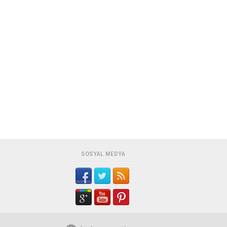
kulüp başkanlığına yeni...
“YAŞAM ALANLARINIZA
ESTETİK, KONFOR VE DEĞER
KATIYORUZ”
...
YAZICIOĞLU EV SAHİPLİĞİNDE
GURBETÇİLERLE ANLAMLI
BULUŞMA
Karadeniz Ereğli'nde faaliyet gösteren
D Diamond İrfan Yazı...
SOSYAL MEDYA