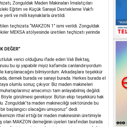
izatı, Zonguldak Maden Makinaları İmalatçıları
eki Eğitim ve Küçük Sanayii Destekleme Vakfı
erli ve milli kaynaklarla üretildi.
tilen teçhizata “MAKZON 1” ismi verildi. Zonguldak
kiler MEKSA atölyesinde üretilen teçhizatı yerinde
İK DEĞER”
tluluk verici olduğunu ifade eden Vali Bektaş,
su bu işi yapabilir miyiz kafamda canlandırıyordum
le karşılanacağını bilmiyordum. Arkadaşlara teşekkür
ada, dernek burada ve sanayi burada. Herkes burada el
rtaya olumlu sonuç çıkıyor. Biz maden makineleri
muhataplarımız amacımızı tam anlayabilmiş değildi.
. Böyle görülmesi gerekiyor. Bütün ekip teşekkürü hak
du. Zonguldak’ta maden makineciliği sektöründe bu
n bir başlangıcı olacağını umuyoruz” dedi.
mizin ithal ettiği bir maden makinesinin üretimiyle
muş olan MAKZON derneğinin üyeleri tarafından burada