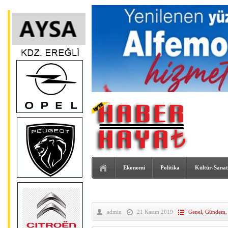
Ekonomi
Politika
Kültür-Sanat
admin
21 Kasım 2019
Genel
,
Gündem