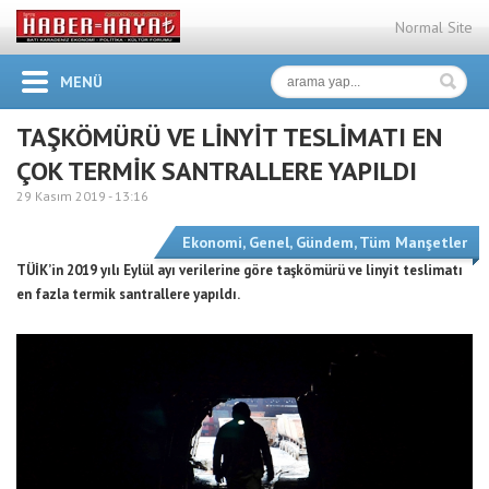
Normal Site
MENÜ
TAŞKÖMÜRÜ VE LİNYİT TESLİMATI EN
ÇOK TERMİK SANTRALLERE YAPILDI
29 Kasım 2019 -
13:16
Ekonomi
,
Genel
,
Gündem
,
Tüm Manşetler
TÜİK’in 2019 yılı Eylül ayı verilerine göre taşkömürü ve linyit teslimatı
en fazla termik santrallere yapıldı.