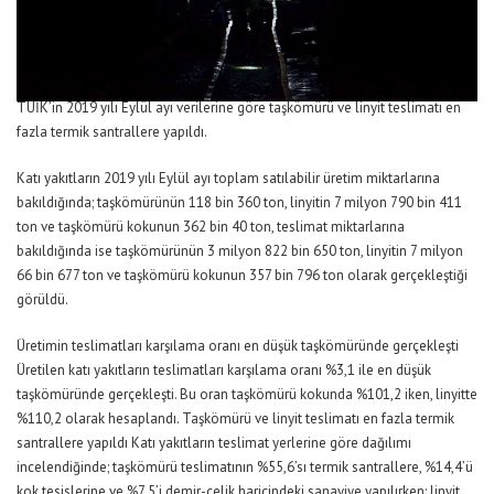
TÜİK’in 2019 yılı Eylül ayı verilerine göre taşkömürü ve linyit teslimatı en
fazla termik santrallere yapıldı.
Katı yakıtların 2019 yılı Eylül ayı toplam satılabilir üretim miktarlarına
bakıldığında; taşkömürünün 118 bin 360 ton, linyitin 7 milyon 790 bin 411
ton ve taşkömürü kokunun 362 bin 40 ton, teslimat miktarlarına
bakıldığında ise taşkömürünün 3 milyon 822 bin 650 ton, linyitin 7 milyon
66 bin 677 ton ve taşkömürü kokunun 357 bin 796 ton olarak gerçekleştiği
görüldü.
Üretimin teslimatları karşılama oranı en düşük taşkömüründe gerçekleşti
Üretilen katı yakıtların teslimatları karşılama oranı %3,1 ile en düşük
taşkömüründe gerçekleşti. Bu oran taşkömürü kokunda %101,2 iken, linyitte
%110,2 olarak hesaplandı. Taşkömürü ve linyit teslimatı en fazla termik
santrallere yapıldı Katı yakıtların teslimat yerlerine göre dağılımı
incelendiğinde; taşkömürü teslimatının %55,6’sı termik santrallere, %14,4’ü
kok tesislerine ve %7,5’i demir-çelik haricindeki sanayiye yapılırken; linyit