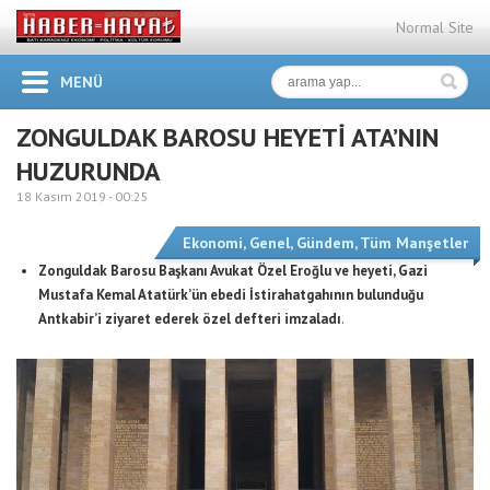
Normal Site
MENÜ
ZONGULDAK BAROSU HEYETİ ATA’NIN
HUZURUNDA
18 Kasım 2019 -
00:25
Ekonomi
,
Genel
,
Gündem
,
Tüm Manşetler
Zonguldak Barosu Başkanı Avukat Özel Eroğlu ve heyeti, Gazi
Mustafa Kemal Atatürk’ün ebedi İstirahatgahının bulunduğu
Antkabir’i ziyaret ederek özel defteri imzaladı
.