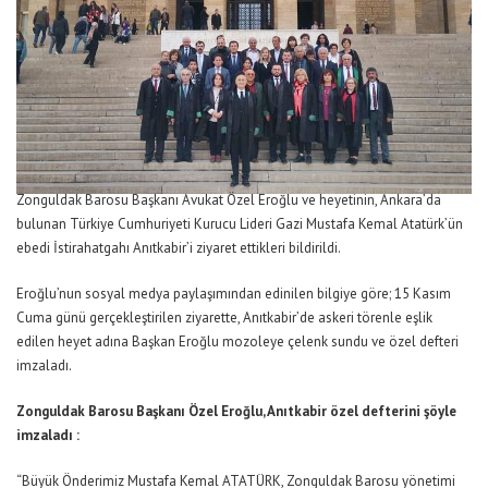
Zonguldak Barosu Başkanı Avukat Özel Eroğlu ve heyetinin, Ankara’da
bulunan Türkiye Cumhuriyeti Kurucu Lideri Gazi Mustafa Kemal Atatürk’ün
ebedi İstirahatgahı Anıtkabir’i ziyaret ettikleri bildirildi.
Eroğlu’nun sosyal medya paylaşımından edinilen bilgiye göre; 15 Kasım
Cuma günü gerçekleştirilen ziyarette, Anıtkabir’de askeri törenle eşlik
edilen heyet adına Başkan Eroğlu mozoleye çelenk sundu ve özel defteri
imzaladı.
Zonguldak Barosu Başkanı Özel Eroğlu, Anıtkabir özel defterini şöyle
imzaladı :
“Büyük Önderimiz Mustafa Kemal ATATÜRK, Zonguldak Barosu yönetimi