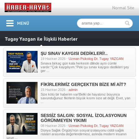
Normal Site
MENÜ
Tugay Yazgan ile İlişkili Haberler
ŞU SINAV KAYGISI DEDİKLERİ!..
19 Haziran 2026 -
Uzman Psikolog Dr. Tugay YAZGAN
Sınava birkaç gün kala herkesin dilinde aynı cümle
vardır:“Çok kaygılıyım.”Peki şu sınav kaygısı dedikleri şey
ger ...
FİKİRLERİMİZ GERÇEKTEN BİZE Mİ AİT?
15 Haziran 2026 -
admin
Size kötü bir haberim var!Belki de hayatınız boyunca
savunduğunuz fikirlerin büyük kısmı size ait değil. Evet, yan
...
SESSİZ SALGIN: SOSYAL İZOLASYONUN
GÖRÜNMEYEN YIKIMI
08 Haziran 2026 -
Uzman Psikolog Dr. Tugay YAZGAN
Dünya Sağlık Örgütü’nün sosyal izolasyonu ciddi sağlık
riskleri arasında değerlendirmesi, aslında modern insanın
uzun ...