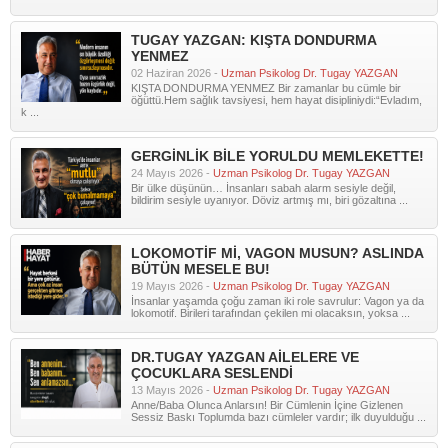
TUGAY YAZGAN: KIŞTA DONDURMA
YENMEZ
02 Haziran 2026 -
Uzman Psikolog Dr. Tugay YAZGAN
KIŞTA DONDURMA YENMEZ Bir zamanlar bu cümle bir
öğüttü.Hem sağlık tavsiyesi, hem hayat disipliniydi:“Evladım,
k ...
GERGİNLİK BİLE YORULDU MEMLEKETTE!
24 Mayıs 2026 -
Uzman Psikolog Dr. Tugay YAZGAN
Bir ülke düşünün… İnsanları sabah alarm sesiyle değil,
bildirim sesiyle uyanıyor. Döviz artmış mı, biri gözaltına ...
LOKOMOTİF Mİ, VAGON MUSUN? ASLINDA
BÜTÜN MESELE BU!
19 Mayıs 2026 -
Uzman Psikolog Dr. Tugay YAZGAN
İnsanlar yaşamda çoğu zaman iki role savrulur: Vagon ya da
lokomotif. Birileri tarafından çekilen mi olacaksın, yoksa ...
DR.TUGAY YAZGAN AİLELERE VE
ÇOCUKLARA SESLENDİ
13 Mayıs 2026 -
Uzman Psikolog Dr. Tugay YAZGAN
Anne/Baba Olunca Anlarsın! Bir Cümlenin İçine Gizlenen
Sessiz Baskı Toplumda bazı cümleler vardır; ilk duyulduğu ...