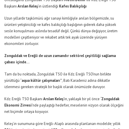
Başkanı
Arslan Keleş
’in üstlendiği
Kafes Balıkçılığı
Uzun yıllardır taşkömürü ağır sanayi kimliğiyle anılan bölgemizde, su
ürünleri yetiştiriciliği ve kafes balıkçılığı başlığının giderek daha yüksek
sesle konuşulması aslında tesadüf değil. Çünkü dünya değişiyor, üretim
modelleri çeşitleniyor ve rekabet artık tek ayak üzerinde yürüyen
ekonomileri zorluyor.
Zonguldak ve Ereğli de uzun zamandır sektörel çeşitliliği sağlama
çabası içinde…
Tam da bu noktada, Zonguldak TSO ile Kdz. Ereğli TSO’nun birlikte
yürüttüğü “
aqua kültür çalışmaları”
, Batı Karadeniz adına dikkatle
izlenmesi gereken stratejik bir başlık olarak önümüzde duruyor.
Kdz. Ereğli TSO Başkanı
Arslan Keleş’
in, yaklaşık bir yıl önce
‘Zonguldak
Ekonomi Zirvesi’
nde paylaştığı hedefler, meselenin vizyon olarak ölçeğini
net biçimde ortaya koyuyor.
Keleş’in sunumuna göre Ereğli-Alaplı arasında planlanan modelde; yıllık