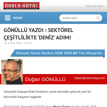
Normal Site
MENÜ
GÖNÜLLÜ YAZDI : SEKTÖREL
ÇEŞİTLİLİKTE ‘DENİZ’ ADIMI
26 Şubat 2026 -
10:24
Ekonomi
,
Genel
,
Gündem
,
KÖŞE YAZILARI
,
Tüm Manşetler
Doğan GÖNÜLLÜ
haber@haberhayat.net
Sanayiyle büyüyen Batı Karadeniz, şimdi denizden gelecek yeni bir
ekonomik dalganın eşiğinde:
Öncülüğünü Zonguldak TSO Başkanı
Metin Demir
ile Kdz. Ereğli TSO