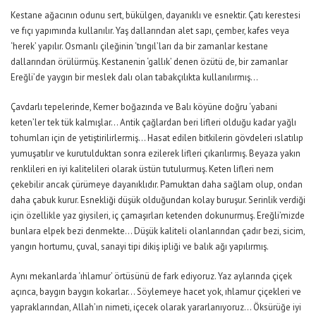
Kestane ağacının odunu sert, bükülgen, dayanıklı ve esnektir. Çatı kerestesi
ve fıçı yapımında kullanılır. Yaş dallarından alet sapı, çember, kafes veya
‘herek’ yapılır. Osmanlı çileğinin ‘tıngıl’ları da bir zamanlar kestane
dallarından örülürmüş. Kestanenin ‘gallık’ denen özütü de, bir zamanlar
Ereğli’de yaygın bir meslek dalı olan tabakçılıkta kullanılırmış…
Çavdarlı tepelerinde, Kemer boğazında ve Balı köyüne doğru ‘yabani
keten’ler tek tük kalmışlar… Antik çağlardan beri lifleri olduğu kadar yağlı
tohumları için de yetiştirilirlermiş… Hasat edilen bitkilerin gövdeleri ıslatılıp
yumuşatılır ve kurutulduktan sonra ezilerek lifleri çıkarılırmış. Beyaza yakın
renklileri en iyi kalitelileri olarak üstün tutulurmuş. Keten lifleri nem
çekebilir ancak çürümeye dayanıklıdır. Pamuktan daha sağlam olup, ondan
daha çabuk kurur. Esnekliği düşük olduğundan kolay buruşur. Serinlik verdiği
için özellikle yaz giysileri, iç çamaşırları ketenden dokunurmuş. Ereğli’mizde
bunlara elpek bezi denmekte… Düşük kaliteli olanlarından çadır bezi, sicim,
yangın hortumu, çuval, sanayi tipi dikiş ipliği ve balık ağı yapılırmış.
Aynı mekanlarda ‘ıhlamur’ örtüsünü de fark ediyoruz. Yaz aylarında çiçek
açınca, baygın baygın kokarlar… Söylemeye hacet yok, ıhlamur çiçekleri ve
yapraklarından, Allah’ın nimeti, içecek olarak yararlanıyoruz… Öksürüğe iyi