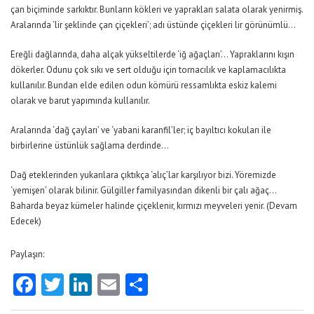
çan biçiminde sarkıktır. Bunların kökleri ve yaprakları salata olarak yenirmiş.
Aralarında ‘lir şeklinde çan çiçekleri’; adı üstünde çiçekleri lir görünümlü…
Ereğli dağlarında, daha alçak yükseltilerde ‘iğ ağaçları’… Yapraklarını kışın
dökerler. Odunu çok sıkı ve sert olduğu için tornacılık ve kaplamacılıkta
kullanılır. Bundan elde edilen odun kömürü ressamlıkta eskiz kalemi
olarak ve barut yapımında kullanılır.
Aralarında ‘dağ çayları’ ve ‘yabani karanfil’ler; iç bayıltıcı kokuları ile
birbirlerine üstünlük sağlama derdinde…
Dağ eteklerinden yukarılara çıktıkça ‘alıç’lar karşılıyor bizi. Yöremizde
‘yemişen’ olarak bilinir. Gülgiller familyasından dikenli bir çalı ağaç…
Baharda beyaz kümeler halinde çiçeklenir, kırmızı meyveleri yenir. (Devam
Edecek)
Paylaşın:
Facebook
Twitter
LinkedIn
Email
Share