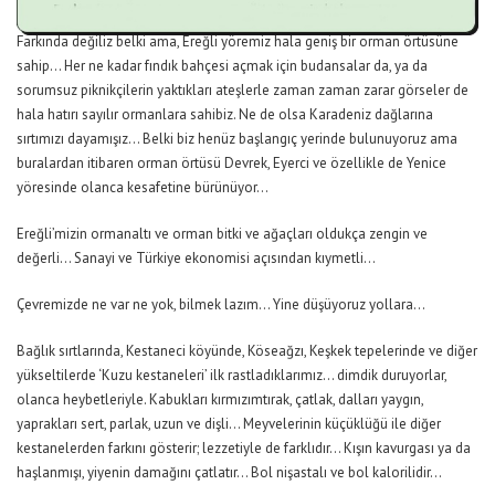
Farkında değiliz belki ama, Ereğli yöremiz hala geniş bir orman örtüsüne
sahip… Her ne kadar fındık bahçesi açmak için budansalar da, ya da
sorumsuz piknikçilerin yaktıkları ateşlerle zaman zaman zarar görseler de
hala hatırı sayılır ormanlara sahibiz. Ne de olsa Karadeniz dağlarına
sırtımızı dayamışız… Belki biz henüz başlangıç yerinde bulunuyoruz ama
buralardan itibaren orman örtüsü Devrek, Eyerci ve özellikle de Yenice
yöresinde olanca kesafetine bürünüyor…
Ereğli’mizin ormanaltı ve orman bitki ve ağaçları oldukça zengin ve
değerli… Sanayi ve Türkiye ekonomisi açısından kıymetli…
Çevremizde ne var ne yok, bilmek lazım… Yine düşüyoruz yollara…
Bağlık sırtlarında, Kestaneci köyünde, Köseağzı, Keşkek tepelerinde ve diğer
yükseltilerde ‘Kuzu kestaneleri’ ilk rastladıklarımız… dimdik duruyorlar,
olanca heybetleriyle. Kabukları kırmızımtırak, çatlak, dalları yaygın,
yaprakları sert, parlak, uzun ve dişli… Meyvelerinin küçüklüğü ile diğer
kestanelerden farkını gösterir; lezzetiyle de farklıdır… Kışın kavurgası ya da
haşlanmışı, yiyenin damağını çatlatır… Bol nişastalı ve bol kalorilidir…