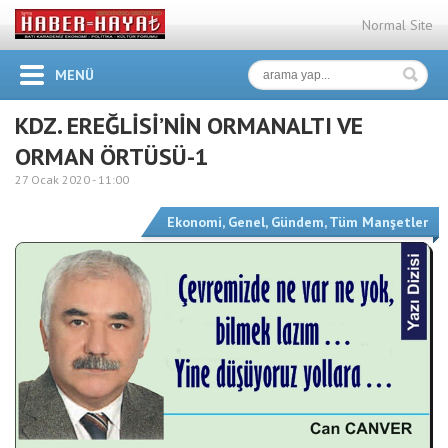
Normal Site
MENÜ
KDZ. EREĞLİSİ’NİN ORMANALTI VE
ORMAN ÖRTÜSÜ-1
27 Ocak 2020 -
11:00
Ekonomi
,
Genel
,
Gündem
,
Tüm Manşetler