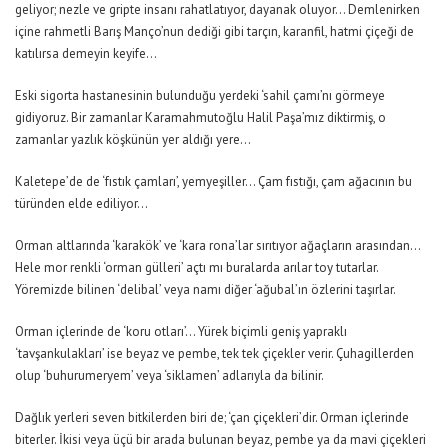
geliyor; nezle ve gripte insanı rahatlatıyor, dayanak oluyor… Demlenirken
içine rahmetli Barış Manço’nun dediği gibi tarçın, karanfil, hatmi çiçeği de
katılırsa demeyin keyife…
Eski sigorta hastanesinin bulunduğu yerdeki ‘sahil çamı’nı görmeye
gidiyoruz. Bir zamanlar Karamahmutoğlu Halil Paşa’mız diktirmiş, o
zamanlar yazlık köşkünün yer aldığı yere…
Kaletepe’de de ‘fıstık çamları’, yemyeşiller… Çam fıstığı, çam ağacının bu
türünden elde ediliyor…
Orman altlarında ‘karakök’ ve ‘kara rona’lar sırıtıyor ağaçların arasından…
Hele mor renkli ‘orman gülleri’ açtı mı buralarda arılar toy tutarlar.
Yöremizde bilinen ‘delibal’ veya namı diğer ‘ağubal’ın özlerini taşırlar.
Orman içlerinde de ‘koru otları’… Yürek biçimli geniş yapraklı
‘tavşankulakları’ ise beyaz ve pembe, tek tek çiçekler verir. Çuhagillerden
olup ‘buhurumeryem’ veya ‘siklamen’ adlarıyla da bilinir.
Dağlık yerleri seven bitkilerden biri de; ‘çan çiçekleri’dir. Orman içlerinde
biterler. İkisi veya üçü bir arada bulunan beyaz, pembe ya da mavi çiçekleri