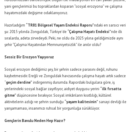
yani gençlerimizi bu topraklardan koparan “sosyal erozyona” ve çalışma
hayatımızdaki değişime odaklanıyoruz.
Hazırladığım
“TR81 Bölgesel Yaşam Endeksi Raporu”
ndaki en sarsıcı veri
şu: 2015 yılında Zonguldak, Türkiye’de
“Çalışma Hayatı Endeksi”
nde ilk
sıralarda, adeta zirvedeydi. Peki, ne oldu da 2025 yılına geldiğimizde aynı
şehir “Çalışma Hayatından Memnuniyetsizlik” ile anılır oldu?
Sessiz Bir Erozyon Yaşıyoruz
Sosyal erozyon dediğimiz şey, bir şehrin sadece parasını değil, ruhunu
kaybetmesidir. Ereğli ve Zonguldak havzasında çalışma hayatı artık sadece
“
geçim derdine”
indirgenmiş durumda. Rapordaki bulgulara göre, iş
yerlerindeki sosyal bağlar zayıflıyor, aidiyet duygusu yerini
“ilk fırsatta
gitme”
düşüncesine bırakıyor. Sosyal imkânların kısıtlılığı, kültürel
aktivitelerin azlığı ve şehrin sunduğu
“yaşam kalitesinin”
sanayi devliği ile
yarışamaması, insanımızı ruhsal bir yorgunluğa sürüklüyor.
Gençlerin Bavulu Neden Hep Hazır?