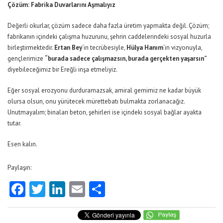
Çözüm: Fabrika Duvarlarını Aşmalıyız
Değerli okurlar, çözüm sadece daha fazla üretim yapmakta değil. Çözüm;
fabrikanın içindeki çalışma huzurunu, şehrin caddelerindeki sosyal huzurla
birleştirmektedir.
Ertan Bey
‘in tecrübesiyle,
Hülya Hanım
‘ın vizyonuyla,
gençlerimize
“burada sadece çalışmazsın, burada gerçekten yaşarsın”
diyebileceğimiz bir Ereğli inşa etmeliyiz.
Eğer sosyal erozyonu durduramazsak, amiral gemimiz ne kadar büyük
olursa olsun, onu yürütecek mürettebatı bulmakta zorlanacağız.
Unutmayalım; binaları beton, şehirleri ise içindeki sosyal bağlar ayakta
tutar.
Esen kalın.
Paylaşın:
Facebook
Twitter
LinkedIn
Email
Share