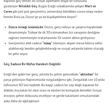
Raporun göç verileri, bu sosyal aşınmanın doğal bir sonucunu
gösteriyor:
Nitelikli Göç.
Bugün Ereğli sokaklarında yetişen
Mert ve
Ceren
gibi pırıl pırıl gençlerimiz, üniversiteyi bitirdikten sonra rotayı neden
hemen Bolu’ya, Düzce’ye ya da büyükşehirlere kırıyor?
Düzce örneği önümüzde:
Düzce, genç nüfusu ve çalışma hayatındaki
dinamizmiyle Türkiye’de ilk 30’a tırmanırken; biz sanayinin devliğine
rağmen memnuniyet sıralamasında 50. sıranın altına geriliyoruz.
Gençlerimiz artık sadece
“maaş”
istemiyor; akşam mesai bitince nefes
alabileceği, kendini geliştirebileceği ve sosyal anlamda tatmin olacağı
bir şehir arıyor.
Göç, Sadece Bir Nüfus Hareketi Değildir
Ereğli’den giden her genç, aslında bu şehrin gelecekteki
“aklından”
bir
parça götürüyor. Raporumuzda vurguladığımız gibi, Zonguldak son 10 yılda
nüfusunun %3’ünü kaybetti. Bu kayıp, sadece bir sayı değil; kapanan bir
dükkân, boş kalan bir okul sırası ve eksilen bir komşuluk demektir. Sosyal
erozyon, şehrin dokusunu inceltiyor ve geride kalanların omuzlarındaki
yükü daha da ağırlaştırıyor.