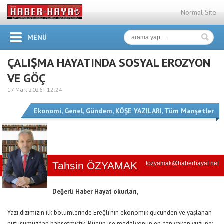
Normal Site
MENÜ
ÇALIŞMA HAYATINDA SOSYAL EROZYON
VE GÖÇ
17 Mart 2026 -
12:24
Ekonomi
,
Genel
,
Gündem
,
KÖŞE YAZILARI
,
Tüm Manşetler
Tahsin ÖZYAMAK
tozyamak@haberhayat.net
Değerli Haber Hayat okurları,
Yazı dizimizin ilk bölümlerinde Ereğli’nin ekonomik gücünden ve yaşlanan
nüfusumuzdan bahsetmiştik. Bugün ise madalyonun en can yakan yüzüne;