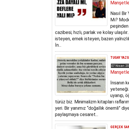
Manşetle
Nasıl Bir
Mı? Moder
peşinden 
cazibesi; hızlı, parlak ve kolay ulaşılı
isteyen, emek isteyen, bazen yalnızlık 
İn...
TUGAY YAZGA
07 Nisan 2
Manşetle
İnsanın k
yeteneği.
uyanıp, ö
türüz biz. Minimalizm kitapları raflar
yeri. Bir yanımız “doğallık önemli” di
paylaşmaya cesaret...
GERÇEK SAM