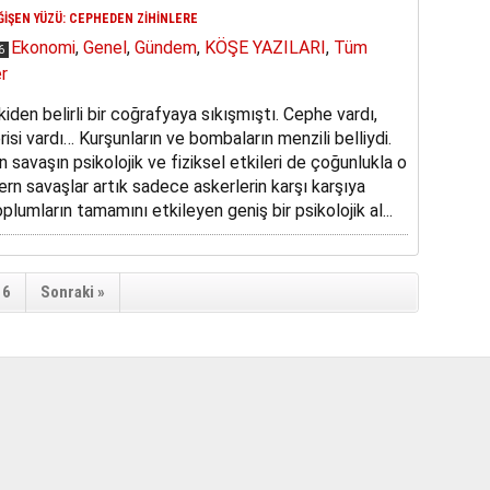
ĞİŞEN YÜZÜ: CEPHEDEN ZİHİNLERE
Ekonomi
,
Genel
,
Gündem
,
KÖŞE YAZILARI
,
Tüm
26
r
iden belirli bir coğrafyaya sıkışmıştı. Cephe vardı,
isi vardı… Kurşunların ve bombaların menzili belliydi.
 savaşın psikolojik ve fiziksel etkileri de çoğunlukla o
ern savaşlar artık sadece askerlerin karşı karşıya
plumların tamamını etkileyen geniş bir psikolojik al...
6
Sonraki »