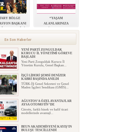
TARY BÖLGE
“YAŞAM
ASYON BAŞKANI
ALANLARINIZA
TMO KABUKLU FINDIK ALIM
FİYATLARINI AÇIKLADI
Ğ’DAN EREĞLİ
ESTETİK, KONFOR VE
Toprak Mahsulleri Ofisi (TMO),
ZİYARETİ
DEĞER KATIYORUZ”
2026/2027 dönemi kabuklu fın...
En Son Haberler
YENİ PARTİ ZONGULDAK
KURUCU İL YÖNETİMİ GÖREVE
BAŞLADI
Yeni Parti Zonguldak Kurucu İl
Yönetim Kurulu, Genel Başkan...
İŞÇİ LİDERİ ŞEMSİ DENİZER
KABRİ BAŞINDA ANILDI
TÜRK-İŞ Genel Sekreteri ve Genel
Maden İşçileri Sendikası (GMİS)...
AĞUSTOS’A ÖZEL AVANTAJLAR
AYSA OTOMOTİV’DE
Citroën, farklı binek ve hafif ticari
modellerinde avantajl...
BEUN AKADEMİSYENİ KAYIŞ’IN
BULUŞU TESCİLLENDİ