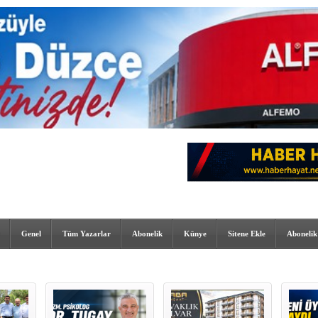
Genel
Tüm Yazarlar
Abonelik
Künye
Sitene Ekle
Abonelik