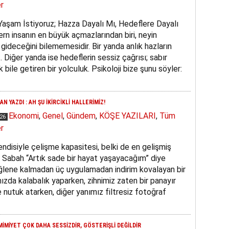
r
 Yaşam İstiyoruz; Hazza Dayalı Mı, Hedeflere Dayalı
n insanın en büyük açmazlarından biri, neyin
gideceğini bilememesidir. Bir yanda anlık hazların
r… Diğer yanda ise hedeflerin sessiz çağrısı; sabır
bile getiren bir yolculuk. Psikoloji bize şunu söyler:
N YAZDI : AH ŞU İKİRCİKLİ HALLERİMİZ!
Ekonomi
,
Genel
,
Gündem
,
KÖŞE YAZILARI
,
Tüm
026
r
endisiyle çelişme kapasitesi, belki de en gelişmiş
 Sabah “Artık sade bir hayat yaşayacağım” diye
ğlene kalmadan üç uygulamadan indirim kovalayan bir
ımızda kalabalık yaparken, zihnimiz zaten bir panayır
ye nutuk atarken, diğer yanımız filtresiz fotoğraf
İMİYET ÇOK DAHA SESSİZDİR, GÖSTERİŞLİ DEĞİLDİR