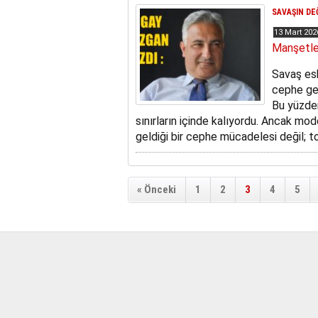
SAVAŞIN DE
13 Mart 20
Manşetle
Savaş esk
cephe ger
Bu yüzden
sınırların içinde kalıyordu. Ancak mod
geldiği bir cephe mücadelesi değil; to
« Önceki
1
2
3
4
5