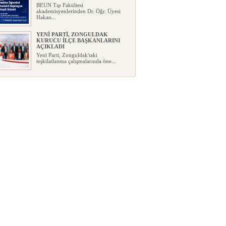
BEUN Tıp Fakültesi
akademisyenlerinden Dr. Öğr. Üyesi
Hakan...
YENİ PARTİ, ZONGULDAK
KURUCU İLÇE BAŞKANLARINI
AÇIKLADI
Yeni Parti, Zonguldak'taki
teşkilatlanma çalışmalarında öne...
GEÇİM DERDİ İLE GELECEK
HAYALİ AYNI EVDE YAŞAYABİLİR
Mİ?
Bir ev düşünün…Mutfakta ay sonuna
kadar yetmesi gereken bir bütç...
FABA İNŞAAT: KONFOR, ŞIKLIK,
PRESTİJ
...
ROTARY BÖLGE FEDERASYON
BAŞKANI ULUDAĞ’DAN EREĞLİ
ZİYARETİ
Uluslararası Rotary 2430 Bölge
Federasyon Başkanı Orhan Ulu...
KDZ. EREĞLİSPOR’UN İSMİ
DEĞİŞTİ, YÖNETİMİ DEĞİŞMEDİ!
Kdz.Ereğlispor FK genel kurulunda