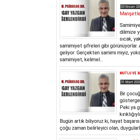
03 Nisan 2
Manşetle
Samimiyet
dilimize y
sıcak, ya
samimiyet şifreleri gibi görünüyorlar.
geliyor: Gerçekten samimi miyiz, yok
samimiyet, kelimel...
MUTLU VE B
31 Mart 20
Bir çocuğ
gösterge?
Peki ya g
kırıklığıy
Bugün artık biliyoruz ki, hayat başarı
çoğu zaman belirleyici olan, duygular