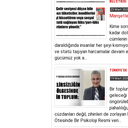
RUJ ETKİSİ:
23 Mart 20
Manşetle
Kime sors
kadar dol
cümlenin 
daraldığında insanlar her şeyi kısmıy
ve statü taşıyan harcamalar devam ed
gücümüz yok a...
TÜRKİYE’DE
19 Mart 20
Bir toplu
geleceği 
öngörülebi
pahalılığ
cüzdanları değil, zihinleri de zorlaya
Ötesinde Bir Psikoloji Resmi veri...