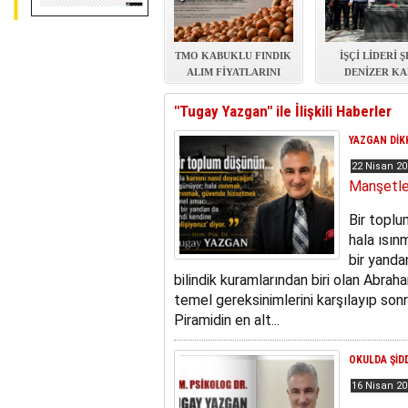
TMO KABUKLU FINDIK
İŞÇİ LİDERİ 
ALIM FİYATLARINI
DENİZER KA
AÇIKLADI
BAŞINDA ANI
"Tugay Yazgan" ile İlişkili Haberler
YAZGAN DİK
22 Nisan 2
Manşetle
Bir toplu
hala ısı
bir yanda
bilindik kuramlarından biri olan Abrah
temel gereksinimlerini karşılayıp son
Piramidin en alt...
OKULDA ŞİD
16 Nisan 2