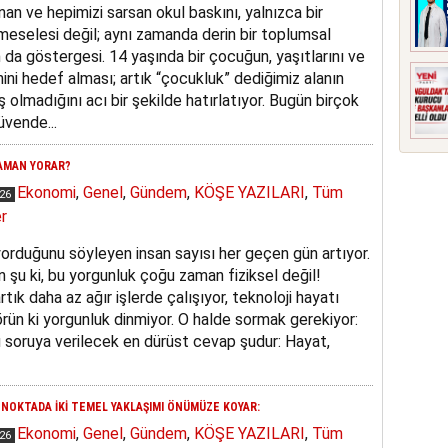
an ve hepimizi sarsan okul baskını, yalnızca bir
meselesi değil; aynı zamanda derin bir toplumsal
n da göstergesi. 14 yaşında bir çocuğun, yaşıtlarını ve
ni hedef alması; artık “çocukluk” dediğimiz alanın
lmadığını acı bir şekilde hatırlatıyor. Bugün birçok
üvende...
AMAN YORAR?
Ekonomi
,
Genel
,
Gündem
,
KÖŞE YAZILARI
,
Tüm
026
r
orduğunu söyleyen insan sayısı her geçen gün artıyor.
an şu ki, bu yorgunluk çoğu zaman fiziksel değil!
rtık daha az ağır işlerde çalışıyor, teknoloji hayatı
görün ki yorgunluk dinmiyor. O halde sormak gerekiyor:
soruya verilecek en dürüst cevap şudur: Hayat,
 NOKTADA İKİ TEMEL YAKLAŞIMI ÖNÜMÜZE KOYAR:
Ekonomi
,
Genel
,
Gündem
,
KÖŞE YAZILARI
,
Tüm
026