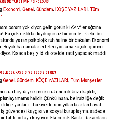
 KRİZDE TÜKETİMİN PSİKOLOJİSİ
Ekonomi
,
Genel
,
Gündem
,
KÖŞE YAZILARI
,
Tüm
26
r
am param yok diyor, gelin görün ki AVM’ler ağzına
u! Bu çok sıklıkla duyduğumuz bir cümle… Gelin bu
altında yatan psikolojik ruh haline bir bakalım.Ekonomi
or. Büyük harcamalar erteleniyor; ama küçük, görünür
iyor. Kısaca beş yıldızlı otelde tatil yapacak maddi
 GELECEK KAYGISI VE SESSİZ STRES
Genel
,
Gündem
,
KÖŞE YAZILARI
,
Tüm Manşetler
26
mun en büyük yorgunluğu ekonomik kriz değildir;
planlayamama halidir. Çünkü insan, belirsizliğe değil;
lirliğe yaslanır. Türkiye’de son yıllarda artan hayat
ı, iş güvencesi kaygısı ve sosyal kutuplaşma; sadece
n bir tablo ortaya koyuyor. Ekonomik Baskı: Rakamların