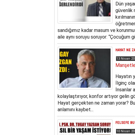
Dün yaşan
güvenlik 
kırılmanı
öğretmeni
sandığımız kadar masum ve korunmuş o
aile aynı soruyu soruyor: “Çocuğum g
HAYAT NE Z
13 Nisan 2
Manşetle
Hayatın y
İlginç ol
İnsanlar a
kolaylaştırıyor, konfor artıyor gelin 
Hayat gerçekten ne zaman yorar? Bu 
anlamını kaybet...
FELSEFE BU
10 Nisan 2