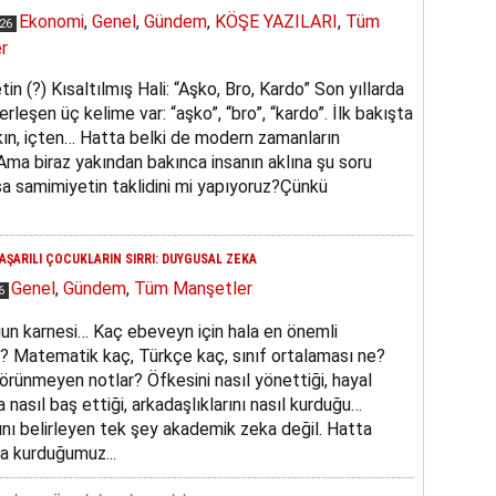
Ekonomi
,
Genel
,
Gündem
,
KÖŞE YAZILARI
,
Tüm
026
r
in (?) Kısaltılmış Hali: “Aşko, Bro, Kardo” Son yıllarda
erleşen üç kelime var: “aşko”, “bro”, “kardo”. İlk bakışta
kın, içten… Hatta belki de modern zamanların
 Ama biraz yakından bakınca insanın aklına şu soru
sa samimiyetin taklidini mi yapıyoruz?Çünkü
AŞARILI ÇOCUKLARIN SIRRI: DUYGUSAL ZEKA
Genel
,
Gündem
,
Tüm Manşetler
26
un karnesi… Kaç ebeveyn için hala en önemli
 Matematik kaç, Türkçe kaç, sınıf ortalaması ne?
örünmeyen notlar? Öfkesini nasıl yönettiği, hayal
la nasıl baş ettiği, arkadaşlıklarını nasıl kurduğu…
sını belirleyen tek şey akademik zeka değil. Hatta
la kurduğumuz...