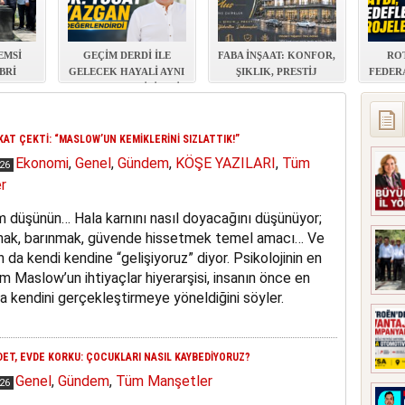
ŞEMSİ
GEÇİM DERDİ İLE
FABA İNŞAAT: KONFOR,
RO
BRİ
GELECEK HAYALİ AYNI
ŞIKLIK, PRESTİJ
FEDER
LDI
EVDE YAŞAYABİLİR Mİ?
ULUDA
KAT ÇEKTİ: “MASLOW’UN KEMİKLERİNİ SIZLATTIK!”
Ekonomi
,
Genel
,
Gündem
,
KÖŞE YAZILARI
,
Tüm
026
r
m düşünün… Hala karnını nasıl doyacağını düşünüyor;
nmak, barınmak, güvende hissetmek temel amacı… Ve
n da kendi kendine “gelişiyoruz” diyor. Psikolojinin en
am Maslow’un ihtiyaçlar hiyerarşisi, insanın önce en
ra kendini gerçekleştirmeye yöneldiğini söyler.
DET, EVDE KORKU: ÇOCUKLARI NASIL KAYBEDİYORUZ?
Genel
,
Gündem
,
Tüm Manşetler
026